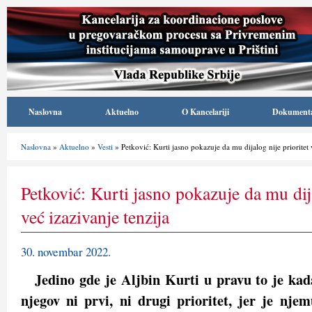
Naslovna
Aktuelno
O Kancelariji
Dokument
Naslovna
»
Aktuelno
»
Vesti
» Petković: Kurti jasno pokazuje da mu dijalog nije prioritet 
Petković: Kurti jasno pokazuje da mu dija
već izazivanje tenzija
30. novembar 2022.
Jedino gde je Aljbin Kurti u pravu to je kad
njegov ni prvi, ni drugi prioritet, jer je njem