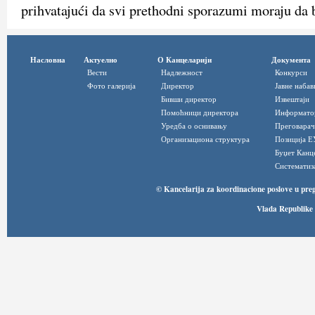
prihvatajući da svi prethodni sporazumi moraju da
Насловна
Актуелно
О Канцеларији
Документа
Вести
Надлежност
Конкурси
Фото галерија
Директор
Јавне набав
Бивши директор
Извештаји
Помоћници директора
Информато
Уредба о оснивању
Преговарач
Организациона структура
Позиција Е
Буџет Канц
Систематиз
© Kancelarija za koordinacione poslove u pre
Vlada Republike 