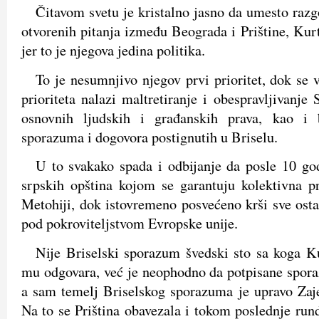
Čitavom svetu je kristalno jasno da umesto razg
otvorenih pitanja između Beograda i Prištine, Kurt
jer to je njegova jedina politika.
To je nesumnjivo njegov prvi prioritet, dok se v
prioriteta nalazi maltretiranje i obespravljivanje 
osnovnih ljudskih i građanskih prava, kao i 
sporazuma i dogovora postignutih u Briselu.
U to svakako spada i odbijanje da posle 10 go
srpskih opština kojom se garantuju kolektivna 
Metohiji, dok istovremeno posvećeno krši sve osta
pod pokroviteljstvom Evropske unije.
Nije Briselski sporazum švedski sto sa koga 
mu odgovara, već je neophodno da potpisane spor
a sam temelj Briselskog sporazuma je upravo Zaje
Na to se Priština obavezala i tokom poslednje run