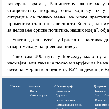
затворена врата у Вашингтону, да не могу 
стопроцентну подршку оних који су их у 
ситуација се полако мења, не може драстич
променити став о независности Косова, али им
за деловање српске политике, наших идеја", обја
Упитан да ли путује у Брисел на наставак диј
ствари мењају на дневном нивоу.
"Био сам 200 пута у Бриселу, мало пута
насмејан, али такав је посао и верујем да ће н
бити насмејани кад будемо у ЕУ", подвукао је В
Насловна
Актуелно
О Канцеларији
Документа
Вести
Надлежност
Конкурси
Фото галерија
Директор
Јавне набав
Бивши директор
Извештаји
Помоћници директора
Информато