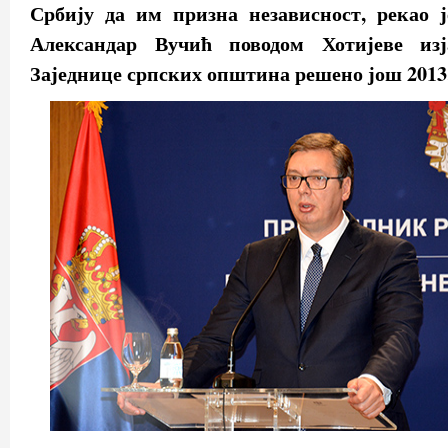
Србију да им призна независност, рекао ј
Александар Вучић поводом Хотијеве из
Заједнице српских општина решено још 2013.