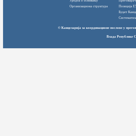
Уредба о оснивању
Преговарач
Организациона структура
Позиција Е
Буџет Канц
Систематиз
© Канцеларија за координационе послове у прег
Влада Републике С