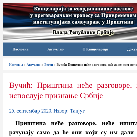
Насловна
Актуелно
О Канцеларији
Доку
Насловна
»
Актуелно
»
Вести
» Вучић: Приштина неће разговоре, већ да им свет исп
Вучић: Приштина неће разговоре, 
испослује признање Србије
25. септембар 2020. Извор: Танјуг
Приштина неће разговоре, неће ништ
рачунају само да ће они који су им дали