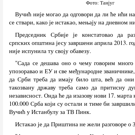
Фото: Танјуг
Вучић није могао да одговори да ли ће ићи на
се ствари, како је истакао, мењају на дневном н
Председник Србије је констатовао да ра
српских општина јесу завршени априла 2013. г
није испунила ту своју обавезу.
"Сада се дешава оно о чему говорим много
упозоравао и ЕУ и све међународне званичнике
да Срби треба да имају било шта, већ да они
такозвану државу треба само да притисну ду
независност. Онда ће да изазову нови 17. марта 
100.000 Срба који су остали и тиме би завршили
Вучић у Истанбулу за ТВ Пинк.
Истакао је да Приштина не жели разговоре о 