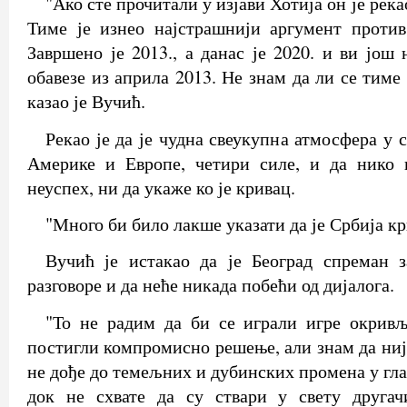
"Ако сте прочитали у изјави Хотија он је река
Тиме је изнео најстрашнији аргумент против
Завршено је 2013., а данас је 2020. и ви још
обавезе из априла 2013. Не знам да ли се тиме
казао је Вучић.
Рекао је да је чудна свеукупна атмосфера у с
Америке и Европе, четири силе, и да нико
неуспех, ни да укаже ко је кривац.
"Много би било лакше указати да је Србија кр
Вучић је истакао да је Београд спреман з
разговоре и да неће никада побећи од дијалога.
"То не радим да би се играли игре окривљ
постигли компромисно решење, али знам да ниј
не дође до темељних и дубинских промена у гл
док не схвате да су ствари у свету другач