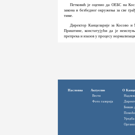
Петковић је оценио да ОЕБС на Кос
закона и безбедног окружења за све грађ
тиме.
Директор Канцеларије за Косово и 
Приштине, констатујући да је неиспу
препрека и изазов у процесу нормализаци
Насловна
Актуелно
О Канце
Вести
Надлеж
Фото галерија
Директ
Бивши 
Помоћн
Уредба
Органи