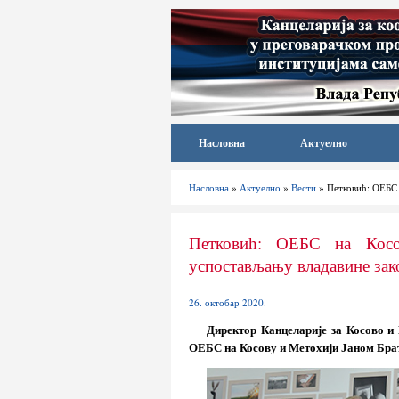
Насловна
Актуелно
Насловна
»
Актуелно
»
Вести
» Петковић: ОЕБС 
Петковић: ОЕБС на Косо
успостављању владавине зако
26. октобар 2020.
Директор Канцеларије за Косово и
ОЕБС на Косову и Метохији Јаном Бра