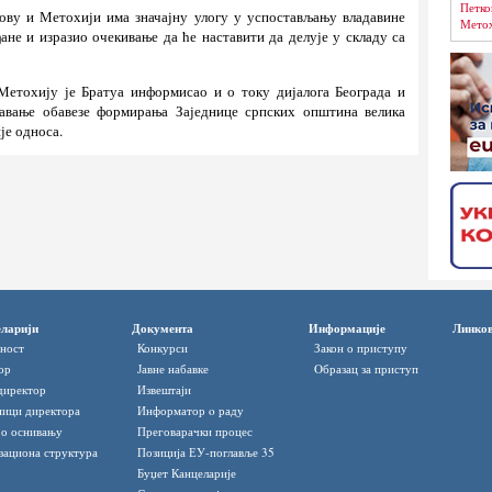
Петко
ову и Метохији има значајну улогу у успостављању владавине
Метох
ане и изразио очекивање да ће наставити да делује у складу са
Метохију је Братуа информисао и о току дијалога Београда и
њавање обавезе формирања Заједнице српских општина велика
је односа.
ларији
Документа
Информације
Линко
ност
Конкурси
Закон о приступу
ор
Јавне набавке
Oбразац за приступ
директор
Извештаји
ици директора
Информатор o раду
 о оснивању
Преговарачки процес
зациона структура
Позиција ЕУ-поглавље 35
Буџет Канцеларије