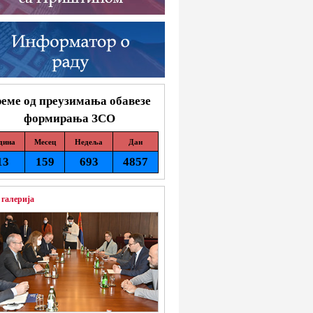
еме од преузимања обавезе
формирања ЗСО
дина
Месец
Недеља
Дан
13
159
693
4857
 галерија