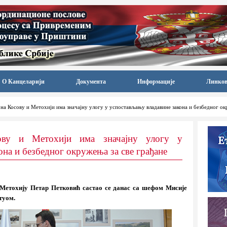
О Канцеларији
Документа
Информације
Линко
на Косову и Метохији има значајну улогу у успостављању владавине закона и безбедног ок
ву и Метохији има значајну улогу у
на и безбедног окружења за све грађане
 Метохију Петар Петковић састао се данас са шефом Мисије
туом.