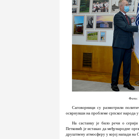
Фото: 
Саговорници су размотрили политич
осврнувши на проблеме српског народа у
На састанку је било речи о серији
Петковић је истакао да међународне орга
друштвену атмосферу у којој напади на С