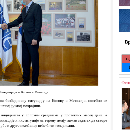
Вр
Го
Фото
Канцеларија за Косово и Метохију
ко-безбедносну ситуацију на Косову и Метохији, посебно се
 нашој јужној покрајини.
 инцидената у српским срединама у протеклих месец дана, а
низације и институције на терену имају важан задатак да створе
рбе и друге неалбанце неће бити толерисани.