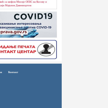
вић са шефом Мисије ОЕБС на Косову и
ији Мајклом Давенпортом
ви
Контакт