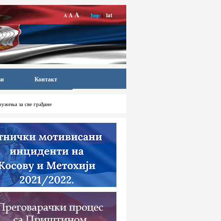
A
A
ћир
|
lat
A
ви
Контакт
ружења за све грађане