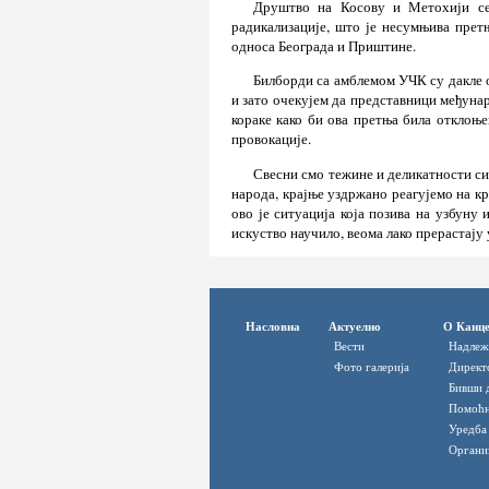
Друштво на Косову и Метохији се
радикализације, што је несумњива прет
односа Београда и Приштине.
Билборди са амблемом УЧК су дакле о
и зато очекујем да представници међуна
кораке како би ова претња била отклоње
провокације.
Свесни смо тежине и деликатности си
народа, крајње уздржано реагујемо на к
ово је ситуација која позива на узбуну 
искуство научило, веома лако прерастају
Насловна
Актуелно
О Канце
Вести
Надлеж
Фото галерија
Директ
Бивши 
Помоћн
Уредба
Органи