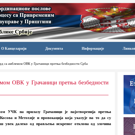
О Канцеларији
Документа
Информације
Линко
рд са амблемом ОВК у Грачаници претња безбедности Срба
емом ОВК у Грачаници претња безбедности
ом УЧК на прилазу Грачаници је најотворенија претња
Косова и Метохије и провокација која указује на то да су
ош увек далеко од прављења искреног отклона од злочина