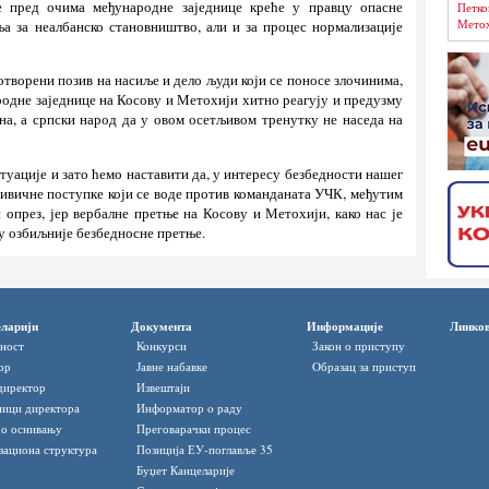
 пред очима међународне заједнице креће у правцу опасне
Петко
Метох
ња за неалбанско становништво, али и за процес нормализације
творени позив на насиље и дело људи који се поносе злочинима,
родне заједнице на Косову и Метохији хитно реагују и предузму
на, а српски народ да у овом осетљивом тренутку не наседа на
туације и зато ћемо наставити да, у интересу безбедности нашег
ривичне поступке који се воде против команданата УЧК, међутим
и опрез, јер вербалне претње на Косову и Метохији, како нас је
 у озбиљније безбедносне претње.
ларији
Документа
Информације
Линко
ност
Конкурси
Закон о приступу
ор
Јавне набавке
Oбразац за приступ
директор
Извештаји
ици директора
Информатор o раду
 о оснивању
Преговарачки процес
зациона структура
Позиција ЕУ-поглавље 35
Буџет Канцеларије