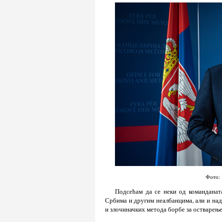
Фото: 
Подсећам да се неки од команданат
Србима и другим неалбанцима, али и на
и злочиначких метода борбе за остварењ