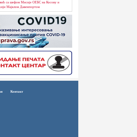
вић са шефом Мисије ОЕБС на Косову и
ији Мајклом Давенпортом
ви
Контакт