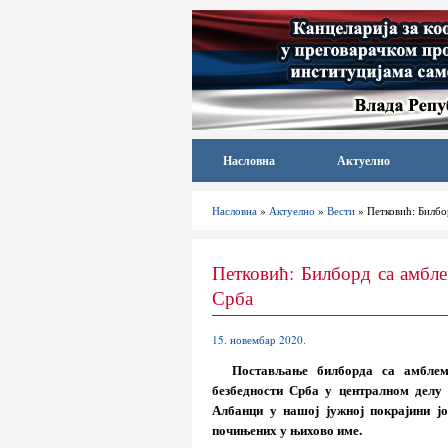
Насловна
Актуелно
Насловна
»
Актуелно
»
Вести
» Петковић: Билбо
Петковић: Билборд са амбл
Срба
15. новембар 2020.
Постављање билборда са амблем
безбедности Срба у централном делу 
Албанци у нашој јужној покрајини ј
почињених у њихово име.