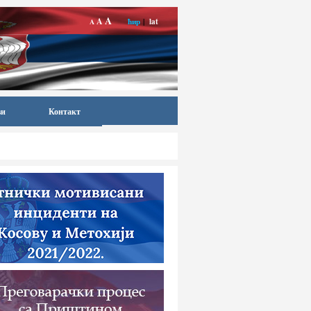
A
A
ћир
|
lat
A
ви
Контакт