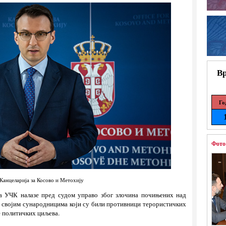
Вр
Го
Фото
Канцеларија за Косово и Метохију
а УЧК налазе пред судом управо због злочина почињених над
д својим сународницима који су били противници терористичких
е политичких циљева.