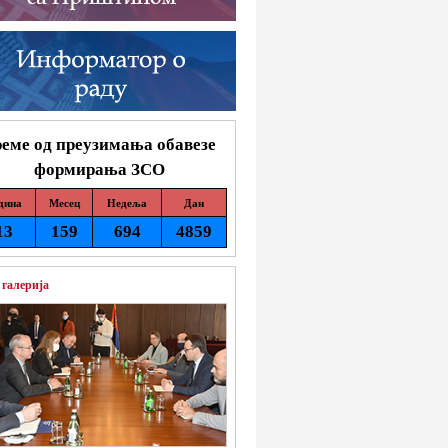
еме од преузимања обавезе
формирања ЗСО
дина
Месец
Недеља
Дан
13
159
694
4859
 галерија