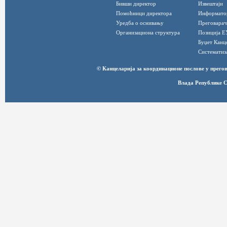
Бивши директор
Извештаји
Помоћници директора
Информато
Уредба о оснивању
Преговарач
Организациона структура
Позиција Е
Буџет Канц
Систематиз
© Канцеларија за координационе послове у прег
Влада Републике С