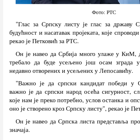
Фото: РТС
"Глас за Српску листу је глас за државу Ср
будућност и насатавак пројеката, које спроводи
рекао је Петковић за РТС.
Он је навео да Србија много улаже у КиМ, д
требало да буде усељено још осам зграда 
недавно отворених и усељених у Лепосавићу.
"Важно је да српски кандидат победи у 
важно је да српски народ осећа сигурност, сло
које нам је преко потребно, услов останка и оп
оно је створено кроз Српску листу", рекао је Пе
Он је навео да Српска листа представља про
значаја.