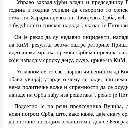
"Управо захваљујући влади и председнику 
година и година успели да створимо то српск
нема ни Харадинајевих ни Тачијевих Срба, већ
о будућности српског народа", указао је Петкови
Он је рекао да су недавни инциденти, напад
на КиМ, резултат веома оштре реторике Пришти
идеолошка мржња премка Србима прелива на а
који нападају српску децу, људе, цркве на КиМ.
"Углавном се то све заврши чињеницом да Ко
обави увиђај, утврди о чему се ради, али нема
нема политичке воље и спремности да се осуди
нападе на Срба нађу иза решетака", рекао је Пет
Подсетио је на речи председника Вучића, 
нови погром Срба, што, како каже, даје снагу 
да опстане на својим огњиштима, док се Београд