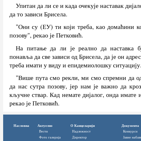
Упитан да ли се и када очекује наставак дијал
да то зависи Брисела.
"Они су (ЕУ) ти који треба, као домаћини ко
позову", рекао је Петковић.
На питање да ли је реално да наставка бу
понавља да све зависи од Брисела, да је он адрес
треба имати у виду и епидемиолошку ситуацију
"Више пута смо рекли, ми смо спремни да од
да нас сутра позову, јер нам је важно да кро
кључне ствар. Кад немате дијалог, онда имате 
рекао је Петковић.
Насловна
Актуелно
О Канцеларији
Документа
Вести
Надлежност
Конкурси
Фото галерија
Директор
Јавне набав