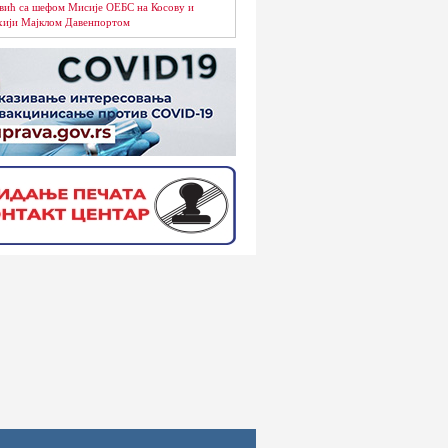
вић са шефом Мисије ОЕБС на Косову и
ији Мајклом Давенпортом