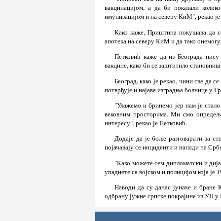
вакцинацијом, а да би показали коли
имунизацијом и на северу КиМ", рекао је
Како каже, Приштина покушава да се
апотека на северу КиМ и да тако онемогуц
Петковић каже да из Београда нису
вакцине, како би се заштитило становниш
Београд, како је рекао, чини све да с
потврђује и најава изградња болнице у Г
"Улажемо и бринемо јер нам је стало
вековним просторима. Ми смо опредеље
интересу", рекао је Петковић.
Додаје да је боље разговарати за ст
појачавају се инциденти и напади на Србе
"Како можете сем дипломатски и дија
упаднете са војском и полицијом која је 
Наводи да су данас јуначе и бране 
одбрану јужне српске покрајине из УН у 