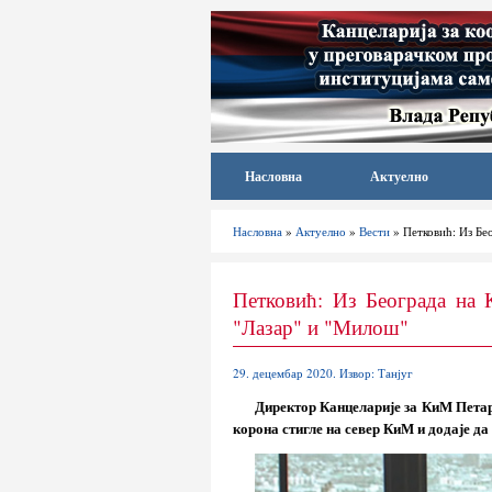
Насловна
Актуелно
Насловна
»
Актуелно
»
Вести
» Петковић: Из Бе
Петковић: Из Београда на 
"Лазар" и "Милош"
29. децембар 2020. Извор: Танјуг
Директор Канцеларије за КиМ Петар
корона стигле на север КиМ и додаје да