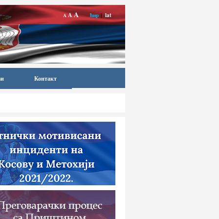
A
A
ћир
|
lat
A
ви
Контакт