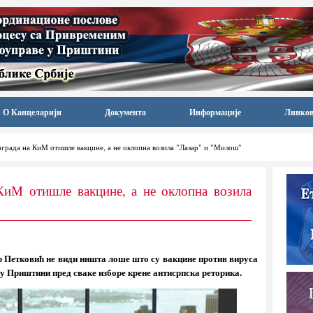
О Канцеларији
Документа
Информације
Линко
ограда на КиМ отишле вакцине, а не оклопна возила "Лазар" и "Милош"
КиМ отишле вакцине, а не оклопна возила
 Петковић не види ништа лоше што су вакцине против вируса
 у Приштини пред сваке изборе крене антисрпска реторика.