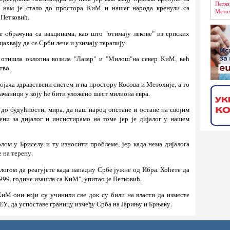
Петко
ко нам је стало до простора КиМ и нашег народа кренули са
Метох
 Петковић.
 обрачуна са вакцинама, као што "отимају лекове" из српских
ахвају да се Срби лече и узимају терапију.
 отишла оклопна возила "Лазар" и "Милош"на север КиМ, већ
тво.
е ојача здравствени систем и на простору Косова и Метохије, а то
рачаници у коју ће бити уложено шест милиона евра.
 до будућности, мира, да наш народ опстане и остане на својим
ни за дијалог и инсистирамо на томе јер је дијалог у нашем
олом у Бриселу и ту износити проблеме, јер када нема дијалога
 на терену.
логом да реагујете када нападну Србе јужне од Ибра. Хоћете да
1999. године изашла са КиМ", упитао је Петковић.
КиМ они који су учинили све док су били на власти да изместе
ЕУ, да успоставе границу између Срба на Јарињу и Брњаку.