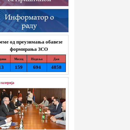
еме од преузимања обавезе
формирања ЗСО
дина
Месец
Недеља
Дан
13
159
694
4858
 галерија