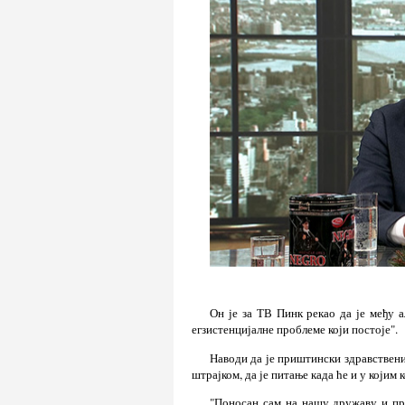
Он је за ТВ Пинк рекао да је међу 
егзистенцијалне проблеме који постоје".
Наводи да је приштински здравствени
штрајком, да је питање када ће и у којим
"Поносан сам на нашу дружаву и пр