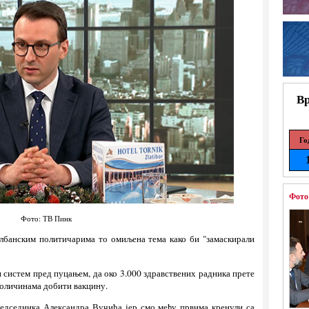
Вр
Го
Фото
Фото: ТВ Пинк
албанским политичарима то омиљена тема како би "замаскирали
 систем пред пуцањем, да око 3.000 здравствених радника прете
 количинама добити вакцину.
едседника Александра Вучића јер смо међу првима кренули са