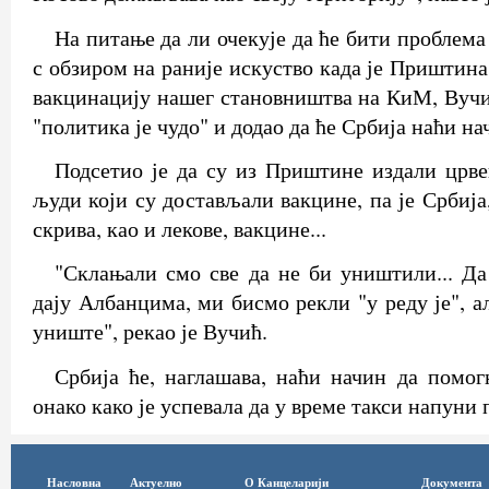
На питање да ли очекује да ће бити проблема
с обзиром на раније искуство када је Приштин
вакцинацију нашег становништва на КиМ, Вучић
"политика је чудо" и додао да ће Србија наћи на
Подсетио је да су из Приштине издали црв
људи који су достављали вакцине, па је Србија,
скрива, као и лекове, вакцине...
"Склањали смо све да не би уништили... Да
дају Албанцима, ми бисмо рекли "у реду је", а
униште", рекао је Вучић.
Србија ће, наглашава, наћи начин да помог
онако како је успевала да у време такси напуни
Насловна
Актуелно
О Канцеларији
Документа