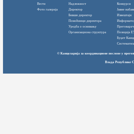
Вести
Надлежност
Конкурси
Фото галерија
Директор
Јавне набав
Бивши директор
Извештаји
Помоћници директора
Информато
Уредба о оснивању
Преговарач
Организациона структура
Позиција Е
Буџет Канц
Систематиз
© Канцеларија за координационе послове у прег
Влада Републике С