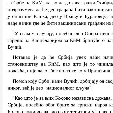
за Србе на КиМ, казао да држава тражи "хибри
подразумева да ће део грађана бити вакцинисан 
у општини Рашка, део у Врању и Бујановцу, ал
нађе начин где ће бити вакцинисани грађани из
"У сваком случају, посебан део Оперативног
заједно за Канцеларијом за КиМ бринуће о наш
Вучић.
Истакао је да ће Србија увек наћи нач
становништву на КиМ, као што је то чинила 
подсећа, није лако због полтике коју Приштина 
Помоћ коју Срби, каже Вучић, добијају од сво
никог, већ је део "националног кључа".
"Као што је за њих Косово независна држава, 
Србије, посебно због бриге за српски народ к
Косово доживљава као своју територију", навео 