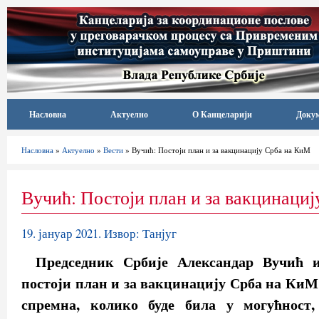
Насловна
Актуелно
О Канцеларији
Доку
Насловна
»
Актуелно
»
Вести
» Вучић: Постоји план и за вакцинацију Срба на КиМ
Вучић: Постоји план и за вакцинаци
19. јануар 2021. Извор: Танјуг
Председник Србије Александар Вучић и
постоји план и за вакцинацију Срба на КиМ 
спремна, колико буде била у могућност,