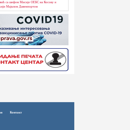
вић са шефом Мисије ОЕБС на Косову и
ији Мајклом Давенпортом
ви
Контакт