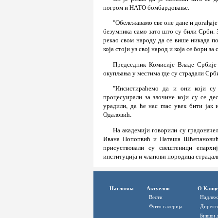
погром и НАТО бомбардовање.
"Обележавамо све оне дане и догађаје
безумника само зато што су били Срби. 
рекао свом народу да се више никада п
која стоји уз свој народ и која се бори за 
Председник Комисије Владе Србије 
окупљања у местима где су страдали Срб
"Инсистираћемо да и они који су
процесуирали за злочине који су се де
урадили, да ће нас глас увек бити јак 
Одаловић.
На академији говорили су градонач
Ивана Попопвић и Наташа Шћепановић,
присуствовали су свештеници епархиј
институција и чланови породица страдал
Насловна
Актуелно
О Канце
Вести
Надлеж
Фото галерија
Директ
Бивши 