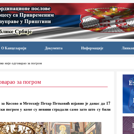
О Канцеларији
Документа
Информације
Линко
ико није одговарао за погром
оварао за погром
 за Косово и Метохију Петар Петковић изјавио је данас да 17
ски погром у коме су невини страдали само зато што су били