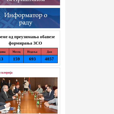
еме од преузимања обавезе
формирања ЗСО
дина
Месец
Недеља
Дан
13
159
693
4857
 галерија