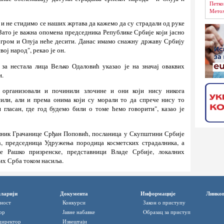
Петко
Метох
 и не стидимо се наших жртава да кажемо да су страдали од руке
Зато је важна опомена председника Републике Србије који јасно
огром и Олуја неће десити. Данас имамо снажну државу Србију
свој народ", рекао је он.
за нестала лица Вељко Одаловић указао је на значај оваквих
и.
 организовали и починили злочине и они који нису никога
сили, али и према онима који су морали то да спрече нису то
и гласан, где год будемо били о томе ћемо говорити", казао је
елник Грачанице Срђан Поповић, посланица у Скупштини Србије
 председница Удружења породица косметских страдалника, а
е Рашко призренске, представници Владе Србије, локалних
их Срба током насиља.
ларији
Документа
Информације
Линко
ност
Конкурси
Закон о приступу
ор
Јавне набавке
Oбразац за приступ
директор
Извештаји