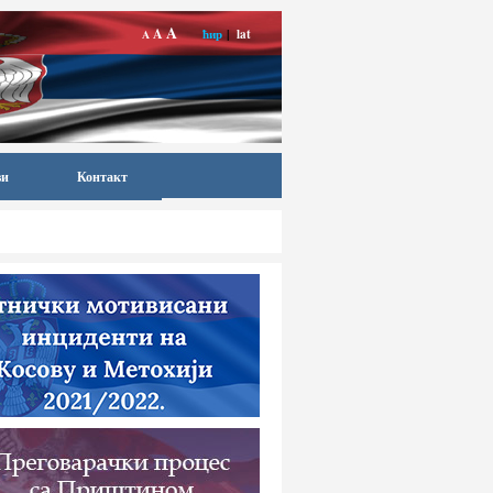
A
A
ћир
|
lat
A
ви
Контакт