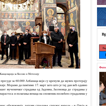
Вр
Го
Фото
Канцеларија за Косово и Метохију
пресуде за 60.000 Албанаца који су кренули да заувек протерају
ије. Морамо да памтимо 17. март зато што је тај дан већ одавно
ашег мученичког страдања од Јадовна, Јасеновца до страдања у
 парастоса и полагања венаца на споменик посвећен страдалима у
анас обележавају датуми страдања српског народа - и Олуја и