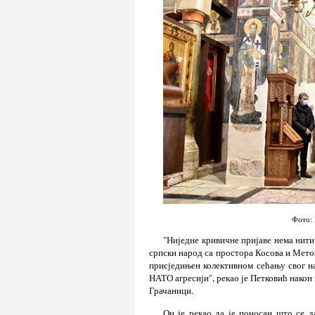
Фото: 
"Ниједне кривичне пријаве нема нити 
српски народ са простора Косова и Метох
присједињен колективном сећању свог н
НАТО агресији", рекао је Петковић након
Грачаници.
Он је рекао да је поносан што се д