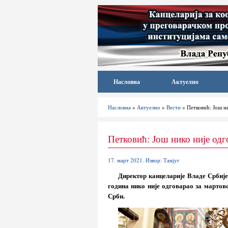
Насловна
Актуелно
Насловна
»
Актуелно
»
Вести
» Петковић: Још н
Петковић: Још нико није одг
17. март 2021. Извор: Танјуг
Директор канцеларије Владе Србије
година нико није одговарао за мартов
Срби.