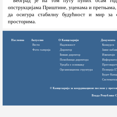
Београд је на том путу пуних осам го
опструкцијама Приштине, уценама и претњама, 
да осигура стабилну будућност и мир за 
просторима.
Насловна
Актуелно
О Канцеларији
Документа
Вести
Надлежност
Конкурси
Фото галерија
Директор
Јавне набав
Бивши директор
Извештаји
Помоћници директора
Информато
Уредба о оснивању
Преговарач
Организациона структура
Позиција Е
Буџет Канц
Систематиз
© Канцеларија за координационе послове у прег
Влада Републике С