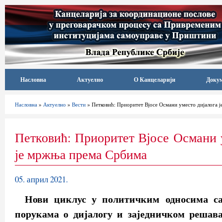
Насловна
Актуелно
О Канцеларији
Доку
Насловна
»
Актуелно
»
Вести
» Петковић: Приоритет Вјосе Османи уместо дијалога 
Петковић: Приоритет Вјосе Османи 
је мржња према Србима
05. април 2021.
Нови циклус у политичким односима са
порукама о дијалогу и заједничком решава