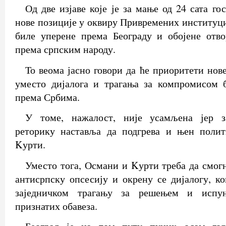
Од две изјаве које је за мање од 24 сата г
нове позиције у оквиру Привремених институци
биле уперене према Београду и обојене отв
према српским народу.
То веома јасно говори да ће приоритети нов
уместо дијалога и трагања за компромисом
према Србима.
У томе, нажалост, није усамљена јер з
реторику наставља да подгрева и њен поли
Kурти.
Уместо тога, Османи и Kурти треба да смогн
антисрпску опсесију и окрену се дијалогу, ко
заједничком трагању за решењем и испуњ
признатих обавеза.