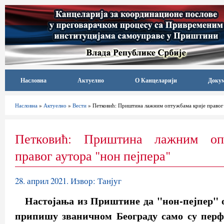
Насловна
Актуелно
О Канцеларији
Доку
Насловна
»
Актуелно
»
Вести
» Петковић: Приштина лажним оптужбама крије правог 
Петковић: Приштина лажним оп
правог аутора "нон пејпера"
28. април 2021. Извор: Танјуг
Настојања из Приштине да "нон-пејпер" 
припишу званичном Београду само су перф