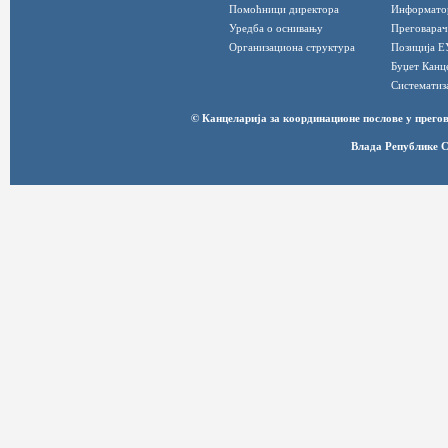
Помоћници директора
Информато
Уредба о оснивању
Преговарач
Организациона структура
Позиција Е
Буџет Канц
Систематиз
© Канцеларија за координационе послове у прег
Влада Републике С