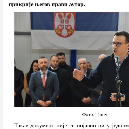
прикрије његов прави аутор.
Фото: Танјуг
Такав документ није се појавио ни у једном