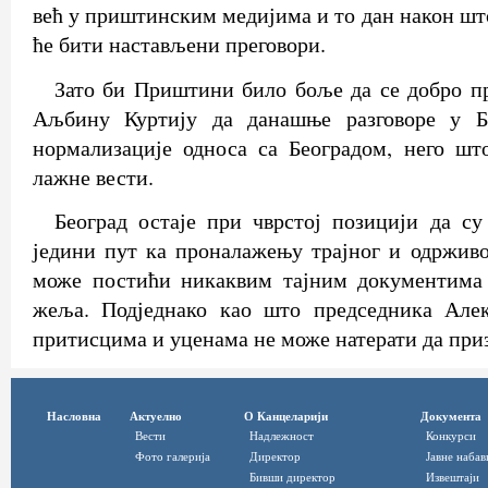
већ у приштинским медијима и то дан након шт
ће бити настављени преговори.
Зато би Приштини било боље да се добро пр
Аљбину Куртију да данашње разговоре у Б
нормализације односа са Београдом, него шт
лажне вести.
Београд остаје при чврстој позицији да су
једини пут ка проналажењу трајног и одрживо
може постићи никаквим тајним документима
жеља. Подједнако као што председника Але
притисцима и уценама не може натерати да приз
Насловна
Актуелно
О Канцеларији
Документа
Вести
Надлежност
Конкурси
Фото галерија
Директор
Јавне набав
Бивши директор
Извештаји