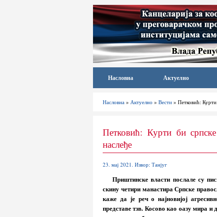
Насловна
Актуелно
Насловна
»
Актуелно
»
Вести
» Петковић: Курти 
Петковић: Курти би српске
наслеђе
23. мај 2021. Извор: Танјуг
Приштинске власти послале су пис
скину четири манастира Српске правос
каже да је реч о најновијој агреси
представе тзв. Косово као оазу мира и