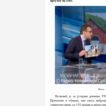
преузму на себе.
Фото: 
Петковић је за јутарњи дневник Р
Приштине и обмани, пре свега, међунар
уништено више од 135 цркава и манасти