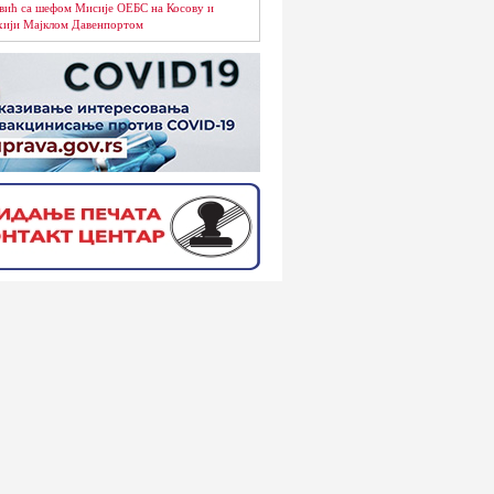
вић са шефом Мисије ОЕБС на Косову и
ији Мајклом Давенпортом