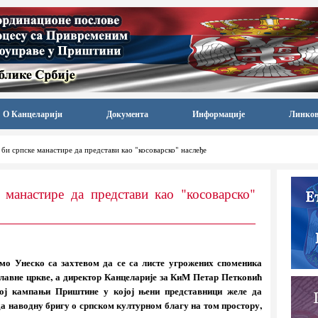
О Канцеларији
Документа
Информације
Линко
би српске манастире да представи као "косоварско" наслеђе
 манастире да представи као "косоварско"
мо Унеско са захтевом да се са листе угрожених споменика
лавне цркве, а директор Канцеларије за КиМ Петар Петковић
вној кампањи Приштине у којој њени представници желе да
 да наводну бригу о српском културном благу на том простору,