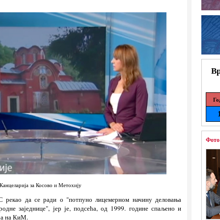
Вр
Го
Фото
Канцеларија за Косово и Метохију
ТС рекао да се ради о "потпуно лицемерном начину деловања
одне заједнице", јер је, подсећа, од 1999. године спаљено и
ра на КиМ.