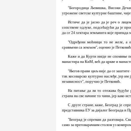
"Богородица Љевишка, Високи Дечан
угрожене светске културне баштине, чије
Истиче да је јасно да је реч о лице
сопствене одлуке, подсећајући да је про
да се 24 хектара земљишта које припада 
"Одређени моћници то не желе, а 
сравњени са земљом", оценио је Петковић
Каже и да Курти нигде не спомиње по
манастира на КиМ, већ да цркве и манаст
"Његов прави циљ није да се заштите 
тзв. косоварско културно наслеђе, јер им 
независност", поручио је Петковић.
На питање да ли то отежава будуће
страна на све начине то чини, јер како ис
С друге стране, каже, Београд је спре
представника ЕУ за дијалог Београда и 
"Београд је спреман да разговара. С
само за преговарачким столом уз компром