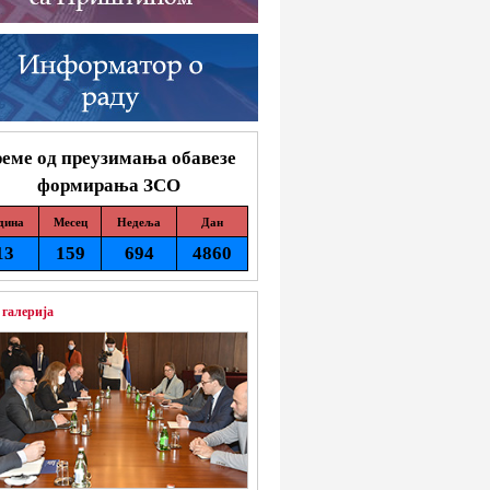
еме од преузимања обавезе
формирања ЗСО
дина
Месец
Недеља
Дан
13
159
694
4860
 галерија