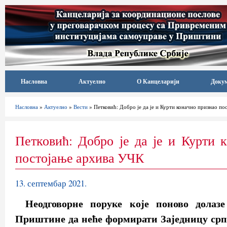
Насловна
Актуелно
О Канцеларији
Доку
Насловна
»
Актуелно
»
Вести
» Петковић: Добро је да је и Курти коначно признао п
Петковић: Добро је да је и Курти 
постојање архива УЧК
13. септембар 2021.
Неодговорне поруке које поново долаз
Приштине да неће формирати Заједницу срп