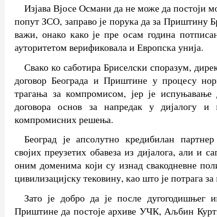
Изјава Вјосе Османи да не може да постоји 
попут ЗСО, заправо је порука да за Приштину 
важи, онако како је пре осам година потписан
ауторитетом верификовала и Европска унија.
Свако ко саботира Бриселски споразум, дире
договор Београда и Приштине у процесу нор
трагања за компромисом, јер је испуњавање 
договора основ за напредак у дијалогу и 
компромисних решења.
Београд је апсолутно кредибилан партне
својих преузетих обавеза из дијалога, али и с
оним доменима који су изнад свакодневне пол
цивилизацијску тековину, као што је потрага за
Зато је добро да је после дугогодишњег и
Приштине да постоје архиве УЧК, Аљбин Курт