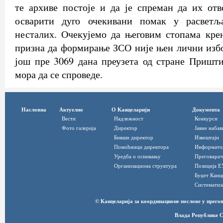
те архиве постоје и да је спреман да их от
осварити дуго очекивани помак у расветљ
несталих. Очекујемо да његовим стопама кре
призна да формирање ЗСО није њен лични избор
још пре 3069 дана преузета од стране Пришти
мора да се спроведе.
Насловна
Актуелно
О Канцеларији
Документа
Вести
Надлежност
Конкурси
Фото галерија
Директор
Јавне набав
Бивши директор
Извештаји
Помоћници директора
Информато
Уредба о оснивању
Преговарач
Организациона структура
Позиција Е
Буџет Канц
Систематиз
© Канцеларија за координационе послове у прег
Влада Републике С