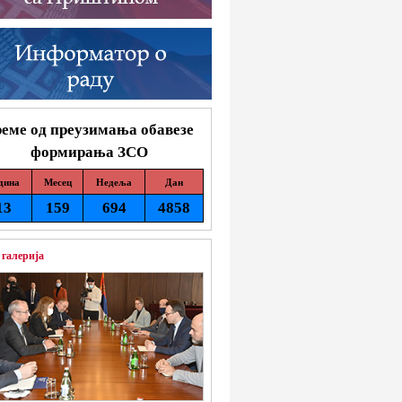
еме од преузимања обавезе
формирања ЗСО
дина
Месец
Недеља
Дан
13
159
694
4858
 галерија