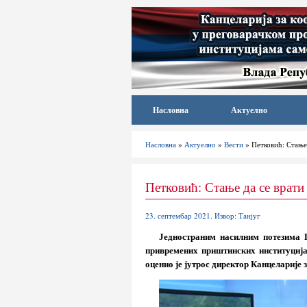
Насловна
Актуелно
Насловна
»
Актуелно
»
Вести
» Петковић: Стање 
Петковић: Стање да се врати
23. септембар 2021. Извор: Танјуг
Једностраним насилним потезима П
привремених приштинских институција
оценио је јутрос директор Канцеларије