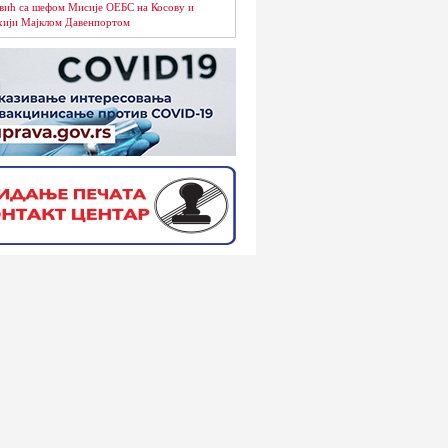
вић са шефом Мисије ОЕБС на Косову и
ији Мајклом Давенпортом