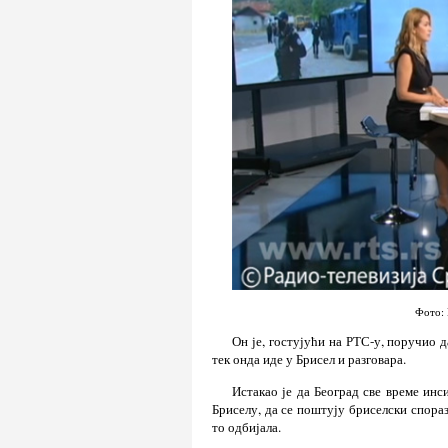
Фото: 
Он је, гостујући на РТС-у, поручио д
тек онда иде у Брисел и разговара.
Истакао је да Београд све време инс
Бриселу, да се поштују бриселски спораз
то одбијала.