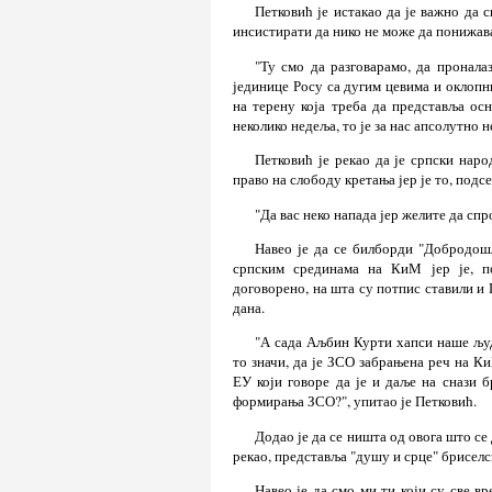
Петковић је истакао да је важно да 
инсистирати да нико не може да понижав
"Ту смо да разговарамо, да пронала
јединице Росу са дугим цевима и оклопн
на терену која треба да представља осн
неколико недеља, то је за нас апсолутно 
Петковић је рекао да је српски нар
право на слободу кретања јер је то, подс
"Да вас неко напада јер желите да спр
Навео је да се билборди "Добродош
српским срединама на КиМ јер је, п
договорено, на шта су потпис ставили и 
дана.
"А сада Аљбин Курти хапси наше људ
то значи, да је ЗСО забрањена реч на Ки
ЕУ који говоре да је и даље на снази 
формирања ЗСО?", упитао је Петковић.
Додао је да се ништа од овога што се
рекао, представља "душу и срце" бриселс
Навео је да смо ми ти који су све в