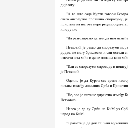
дијалогу.
"А то што сада Курти говори Београд
свега апсолутно противно споразуму, је
пристане на његове мере реципроцитета ш
и поручио:
"Да разговарамо да, али да нам намеће
Петковић је рекао да споразуми мора
додао, не могу брислески и сви остали с
извлачи шта хоће и да се понаша како хоћ
"Или се споразуми спроводе и поштују
је Петковић.
Оценио је да Курти све време насто
питање између локалних Срба и Приштин
"Не, ово је питање директно између Б
Петковић.
Навео је да су Срби на КиМ уз Срб
народ на КиМ.
"Срамота је да док тај наш мученичк
право на свој живот, овде из топлих стан