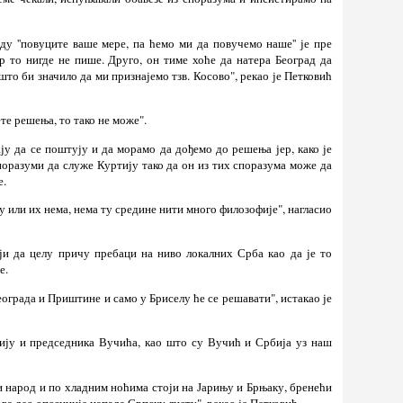
у ''повуците ваше мере, па ћемо ми да повучемо наше'' је пре
р то нигде не пише. Друго, он тиме хоће да натера Београд да
то би значило да ми признајемо тзв. Косово", рекао је Петковић
те решења, то тако не може".
ју да се поштују и да морамо да дођемо до решења јер, како је
поразуми да служе Куртију тако да он из тих споразума може да
е.
 или их нема, нема ту средине нити много филозофије", нагласио
ји да целу причу пребаци на ниво локалних Срба као да је то
е.
еограда и Приштине и само у Бриселу ће се решавати", истакао је
ију и председника Вучића, као што су Вучић и Србија уз наш
и народ и по хладним ноћима стоји на Јарињу и Брњаку, бренећи
ова део опозиције напада Српску листу", рекао је Петковић.