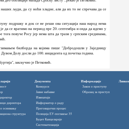
 наших људи, да су ноћи хладне, али да их то не спречава да се
 пуну подршку и док се не реши ова ситуација наш народ нема
 је да се вратимо на период пре 20. септембра и онда да идемо у
ре тога повуче Росу јер нема шта да трази у српским срединама,
вић.
узимањем билборда на којима пише "Добродошли у Заједницу
 Дувом Долу досли до 100. инцидента од почетка година.
Куртија", закључио је Петковић.
ларији
Документа
Информације
Линко
ност
Конкурси
Закон о приступу
ор
Јавне набавке
Oбразац за приступ
директор
Извештаји
ици директора
Информатор o раду
 о оснивању
Преговарачки процес
зациона структура
Позиција ЕУ-поглавље 35
Буџет Канцеларије
Систематизација