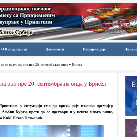
О Канцеларији
Документа
Информације
Линко
да се врати на оно пре 20. септембра,па онда у Брисел
 на оно пре 20. септембра,па онда у Брисел
риштине, у ситуацији смо да криза, коју изазива премијер
 Аљбин Курти, прети да се претвори и у нешто много више,
 за КиМ Петар Петковић.