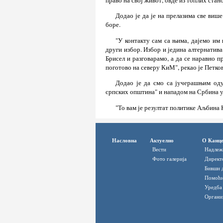
Додао је да је на прелазима све више
боре.
"У контакту сам са њима, дајемо им
други избор. Избор и једина алтернатива
Брисел и разговарамо, а да се наравно п
поготово на северу КиМ", рекао је Петко
Додао је да смо са јучерашњим од
српских општина" и нападом на Србина у
"То вам је резултат политике Аљбина 
Насловна
Актуелно
О Канце
Вести
Надлеж
Фото галерија
Директ
Бивши 
Помоћн
Уредба
Органи