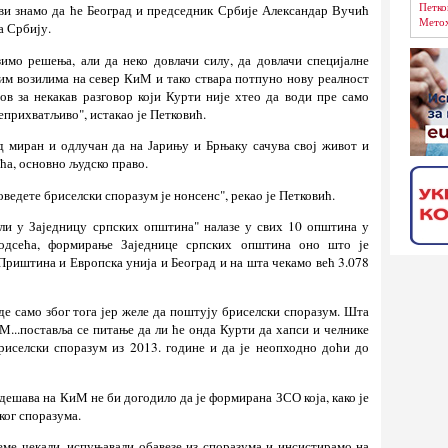
Петко
сви знамо да ће Београд и председник Србије Александар Вучић
Метох
а Србију.
зимо решења, али да неко довлачи силу, да довлачи специјалне
им возилима на север КиМ и тако ствара потпуно нову реалност
ов за некакав разговор који Курти није хтео да води пре само
неприхватљиво", истакао је Петковић.
од миран и одлучан да на Јарињу и Брњаку сачува свој живот и
ећа, основно људско право.
оведете бриселски споразум је нонсенс", рекао је Петковић.
ли у Заједницу српских општина" налазе у свих 10 општина у
одсећа, формирање Заједнице српских општина оно што је
Приштина и Европска унија и Београд и на шта чекамо већ 3.078
е само због тога јер желе да поштују бриселски споразум. Шта
М...поставља се питање да ли ће онда Курти да хапси и челнике
бриселски споразум из 2013. године и да је неопходно доћи до
 дешава на КиМ не би догодило да је формирана ЗСО која, како је
ког споразума.
реме чекали, испуњавали обавезе из споразума и инсистирамо на