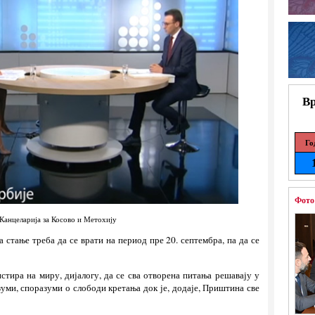
Вр
Го
Фото
Канцеларија за Косово и Метохију
а стање треба да се врати на период пре 20. септембра, па да се
истира на миру, дијалогу, да се сва отворена питања решавају у
уми, споразуми о слободи кретања док је, додаје, Приштина све