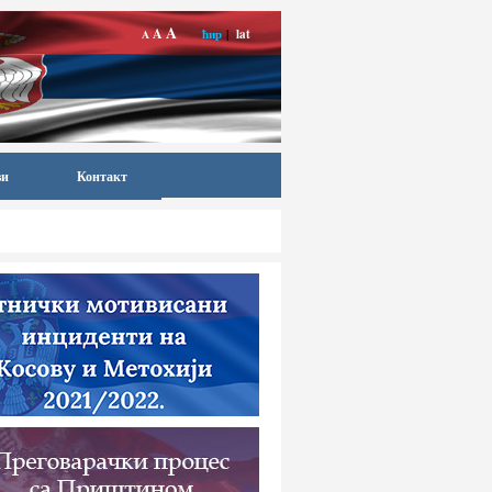
A
A
ћир
|
lat
A
ви
Контакт