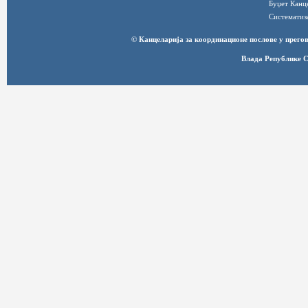
Буџет Канц
Систематиз
© Канцеларија за координационе послове у прег
Влада Републике С