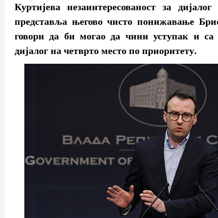
Куртијева незаинтересованост за дијалог 
представља његово чисто понижавање Бри
говори да би могао да чини уступак и са 
дијалог на четврто место по приоритету.