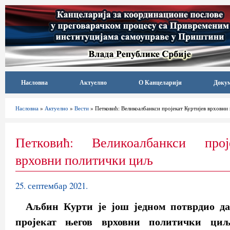
Насловна
Актуелно
О Канцеларији
Доку
Насловна
»
Актуелно
»
Вести
» Петковић: Великоалбанкси пројекат Куртијев врховни
Петковић: Великоалбанкси прој
врховни политички циљ
25. септембар 2021.
Аљбин Курти је још једном потврдио да
пројекат његов врховни политички ци