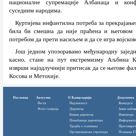
националне супремације Албанаца и конф
суседним народима.
Куртијева инфантилна потреба за прекрајање
била би смешна да није праћена и његовом
потребом да прети насиљем и да се игра војсков
Још једном упозоравамо међународну заједн
касно, стане на пут екстремизму Аљбина К
изврши најодлучнији притисак да се његове фал
Косова и Метохије.
Насловна
Актуелно
О Канцеларији
Документа
Вести
Надлежност
Конкурси
Фото галерија
Директор
Јавне набав
Бивши директор
Извештаји
Помоћници директора
Информато
Уредба о оснивању
Преговарач
Организациона структура
Позиција Е