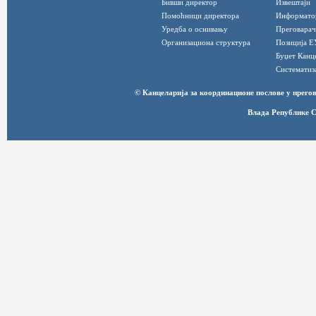
Бивши директор
Извештаји
Помоћници директора
Информато
Уредба о оснивању
Преговарач
Организациона структура
Позиција Е
Буџет Канц
Систематиз
© Канцеларија за координационе послове у прег
Влада Републике С