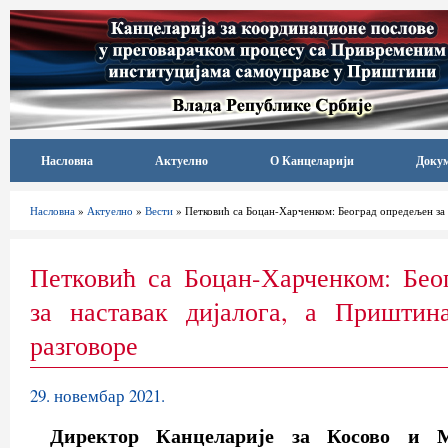
Насловна
Актуелно
О Канцеларији
Доку
Насловна
»
Актуелно
»
Вести
» Петковић са Боцан-Харченком: Београд опредељен за 
Петковић са Боцан-Харченком: Бео
за наставак дијалога, а Пришти
разговоре
29. новембар 2021.
Директор Канцеларије за Косово и М