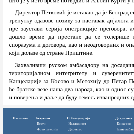
што је у исто време потврдио и Аљбин Курти у
Директор Петковић је истакао да је Београд с
тренутку одазове позиву за наставак дијалога и
пре заустави серија опстрикције преговора, а
дошло време да престане да се толерише 
споразума и договора, као и неодговорних и опа
који долазе од стране Приштине.
Захваливши руском амбасадору на досада
територијалном интегритету и суверенитет
Канцеларије за Косово и Метохију др Петар Пе
ће братске везе наша два народа, као и однос 
и поверења и даље да буду темељ изванредних 
Насловна
Актуелно
О Канцеларији
Документа
Вести
Надлежност
Конкурси
Фото галерија
Директор
Јавне набав