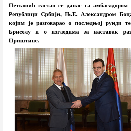
Петковић састао се данас са амбасадором 
Републици Србији, Њ.Е. Александром Боц
којим је разговарао о последњoj рунди те
Бриселу и о изгледима за наставак раз
Приштине.