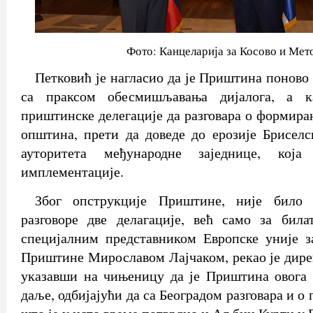
Фото: Канцеларија за Косово и Мет
Петковић је нагласио да је Приштина поново
са праксом обесмишљавања дијалога, а ка
приштинске делегације да разговара о формира
општина, прети да доведе до ерозије Бриселс
ауторитета међународне заједнице, која
имплементације.
Због опструкције Приштине, није било 
разговоре две делагације, већ само за била
специјалним представником Европске уније з
Приштине Мирославом Лајчаком, рекао је дире
указавши на чињеницу да је Приштина овога 
даље, одбијајући да са Београдом разговара и о