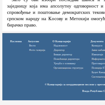
заједницу која има апсолутну одговорност и
спровођење и поштовање демократских теков
српском народу на Kосову и Метохији омогућ
бирачко право.
Насловна
Актуелно
О Канцеларији
Документа
Вести
Надлежност
Конкурси
Фото галерија
Директор
Јавне набав
Бивши директор
Извештаји
Помоћници директора
Информато
Уредба о оснивању
Преговарач
Организациона структура
Позиција Е
Буџет Канц
Систематиз
© Канцеларија за координационе послове у прег
Влада Републике С