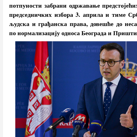
потпуности забрани одржавање предстојећи
председничких избора 3. априла и тиме Ср
људска и грађанска права, довешће до нес
по нормализацију односа Београда и Пришти