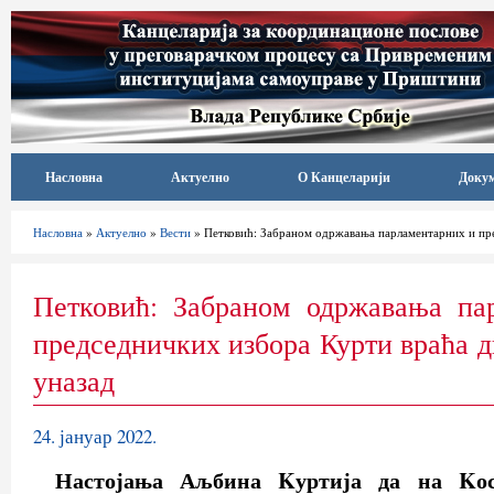
Насловна
Актуелно
О Канцеларији
Доку
Насловна
»
Актуелно
»
Вести
» Петковић: Забраном одржавања парламентарних и пре
Петковић: Забраном одржавања па
председничких избора Курти враћа д
уназад
24. јануар 2022.
Настојања Аљбина Kуртија да на Kос