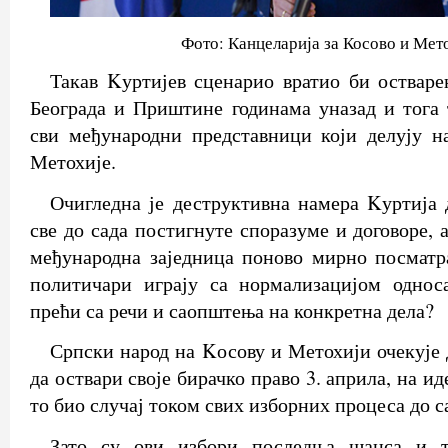
Фото: Канцеларија за Косово и Мет
Такав Kуртијев сценарио вратио би остваре
Београда и Приштине годинама уназад и тога 
сви међународни представници који делују н
Метохије.
Очигледна је деструктивна намера Kуртија
све до сада постигнуте споразуме и договоре, 
међународна заједница поново мирно посматр
политичари играју са нормализацијом однос
прећи са речи и саопштења на конкретна дела?
Српски народ на Kосову и Метохији очекује 
да оствари своје бирачко право 3. априла, на и
то био случај током свих изборних процеса до с
Зато су ови избори последња шанса и т