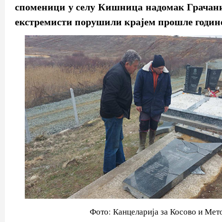
споменици у селу Кишница надомак Грачани
екстремисти порушили крајем прошле годин
Фото: Канцеларија за Косово и Мет