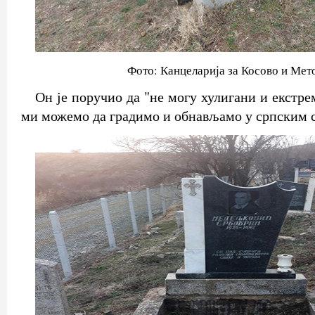
Фото: Канцеларија за Косово и Мет
Он је поручио да "не могу хулигани и екстр
ми можемо да градимо и обнављамо у српским 