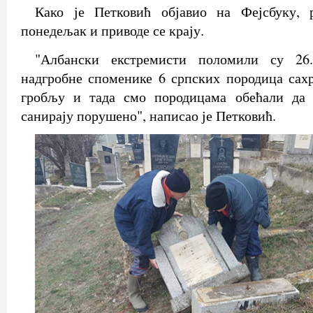
Како је Петковић објавио на Фејсбуку, 
понедељак и приводе се крају.
"Албански екстремисти поломили су 26
надгробне споменике 6 српских породица сах
гробљу и тада смо породицама обећали да
санирају порушено", написао је Петковић.