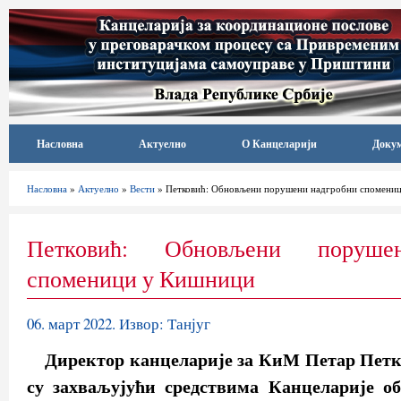
Насловна
Актуелно
О Канцеларији
Доку
Насловна
»
Актуелно
»
Вести
» Петковић: Обновљени порушени надгробни спомени
Петковић: Обновљени поруше
споменици у Кишници
06. март 2022. Извор: Танјуг
Директор канцеларије за КиМ Петар Петк
су захваљујући средствима Канцеларије о