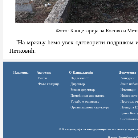
Фото: Канцеларија за Косово и Мет
"На мржњу ћемо увек одговорити подршком и 
Петковић.
Насловна
Актуелно
О Канцеларији
Документа
Вести
Надлежност
Конкурси
Фото галерија
Директор
Јавне набав
Бивши директор
Извештаји
Помоћници директора
Информато
Уредба о оснивању
Преговарач
Организациона структура
Позиција Е
Буџет Канц
Систематиз
© Канцеларија за координационе послове у прег
Влада Републике С