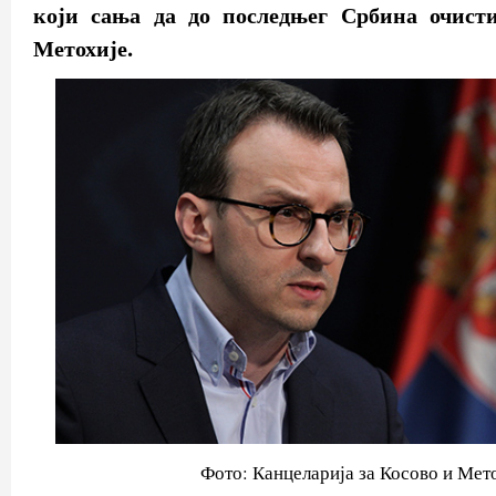
који сања да до последњег Србина очист
Метохије.
Фото: Канцеларија за Косово и Мет