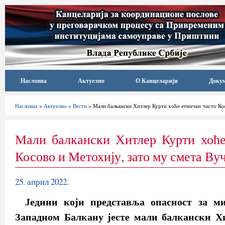
Насловна
Актуелно
О Канцеларији
Доку
Насловна
»
Актуелно
»
Вести
» Мали балкански Хитлер Курти хоће етнички чисто Кос
Мали балкански Хитлер Курти хоће
Косово и Метохију, зато му смета Ву
25. април 2022.
Једини који представља опасност за м
Западном Балкану јесте мали балкански 