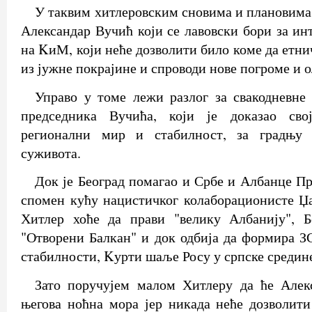
У таквим хитлеровским сновима и плановима
Александар Вучић који се лавовски бори за ин
на KиМ, који неће дозволити било коме да етн
из јужне покрајине и спроводи нове погроме и о
Управо у томе лежи разлог за свакодневне
председника Вучића, који је доказао сво
регионални мир и стабилност, за градњу
суживота.
Док је Београд помагао и Србе и Албанце П
спомен кућу нацистичког колаборационисте Џ
Хитлер хоће да прави "велику Албанију", Б
"Отворени Балкан" и док одбија да формира З
стабилности, Kурти шаље Росу у српске средин
Зато поручујем малом Хитлеру да ће Алек
његова ноћна мора јер никада неће дозволит