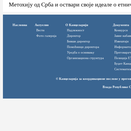
Метохију од Срба и оствари своје идеале о етн
Насловна
Актуелно
О Канцеларији
Документа
Вести
Надлежност
Конкурси
Фото галерија
Директор
Јавне набав
Бивши директор
Извештаји
Помоћници директора
Информато
Уредба о оснивању
Преговарач
Организациона структура
Позиција Е
Буџет Канц
Систематиз
© Канцеларија за координационе послове у прег
Влада Републике С