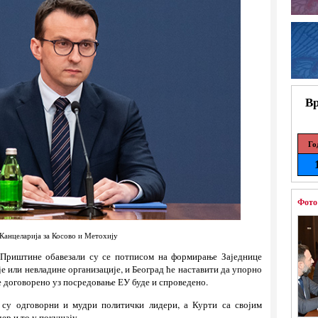
Вр
Го
Фото
Канцеларија за Косово и Метохију
 Приштине обавезали су се потписом на формирање Заједнице
је или невладине организације, и Београд ће наставити да упорно
е договорено уз посредовање ЕУ буде и спроведено.
 су одговорни и мудри политички лидери, а Курти са својим
ер и то у покушају.