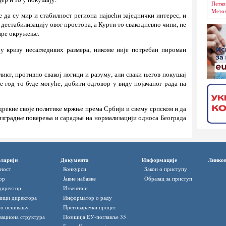
Петко
Метох
 да су мир и стабилност региона највећи заједнички интерес, и
у дестабилизацију овог простора, а Курти то свакодневно чини, не
ире окружење.
 у кризу несагледивих размера, никоме није потребан пироман
ликт, противно свакој логици и разуму, али сваки његов покушај
е год то буде могуће, добити одговор у виду појачаног рада на
дрекне своје политике мржње према Србији и свему српском и да
 изградње поверења и сарадње на нормализацији односа Београда
ларији
Документа
Информације
Линко
ност
Конкурси
Закон о приступу
ор
Јавне набавке
Oбразац за приступ
директор
Извештаји
ици директора
Информатор o раду
 о оснивању
Преговарачки процес
зациона структура
Позиција ЕУ-поглавље 35