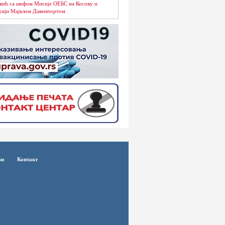
вић са шефом Мисије ОЕБС на Косову и
ији Мајклом Давенпортом
ви
Контакт