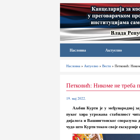
Насловна
Актуелно
Насловна
»
Актуелно
»
Вести
» Петковић: Ником
Петковић: Никоме не треба 
19. мај 2022.
Аљбин Курти је у међународној за
пуког хира угрожава стабилност чит
дијалога и Вашингтонског споразума ди
чудо што Курти током своје екскурзије 