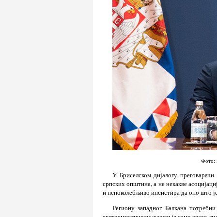
Фото: 
У Бриселском дијалогу преговарачи
српских општина, а не некакве асоцијаци
и непоколебљиво инсистира да оно што ј
Региону западног Балкана потребни
екстремистичким жаром је само квази-лид