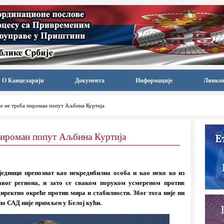
О Канцеларији
Документа
Информације
Линко
е не треба пироман попут Аљбина Куртија
пироман попут Аљбина Куртија
једници препознат као некредибилна особа и као неко ко из
авог региона, и зато се сваком поруком усмереном против
ректно окреће против мира и стабилности. Због тога није ни
по САД није примљен у Белој кући.