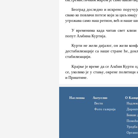
Београд доследно и искрено поручује
свако ко повлачи потезе који за циљ имај
угрожава само наш регион, већ и наше ш
У временима када читав свет клизи
попут Аљбина Куртија.
Курти не жели дијалог, он жели конф
дестабилизације са наше стране ће, докл
стабилизацији.
Крајње је време да се Аљбин Курти о
се, уколико је у стању, окрене политици
и Приштине.
Насловна
Актуелно
О Канце
Вести
Надлеж
Фото галерија
Директ
Бивши 
Помоћн
Уредба
Органи