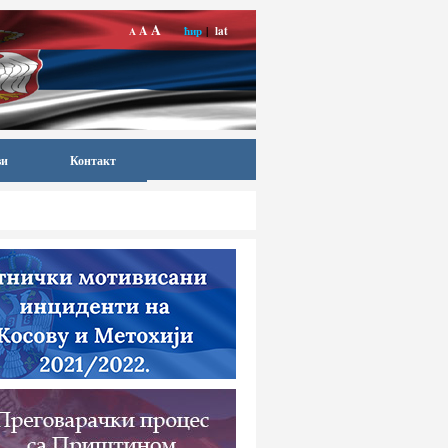
A
A
ћир
|
lat
A
ви
Контакт