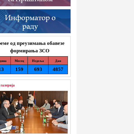
еме од преузимања обавезе
формирања ЗСО
дина
Месец
Недеља
Дан
13
159
693
4857
 галерија