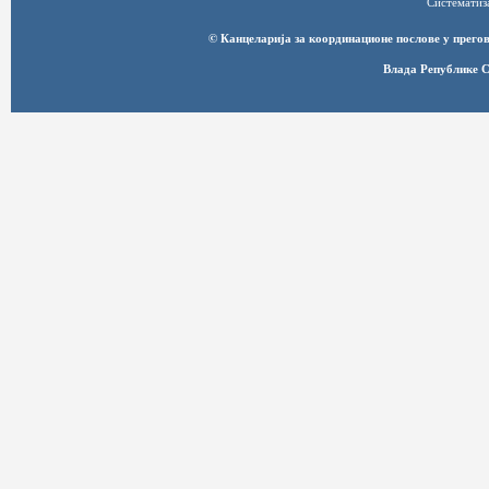
Систематиз
© Канцеларија за координационе послове у прег
Влада Републике С