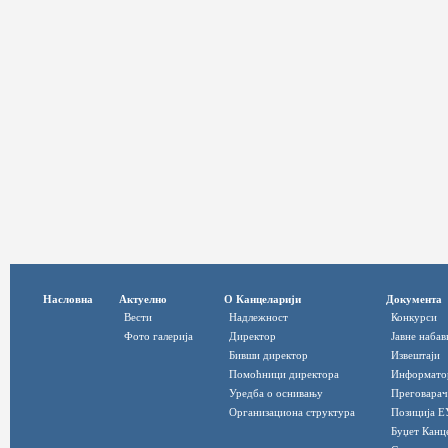
Насловна
Актуелно
О Канцеларији
Документа
Вести
Надлежност
Конкурси
Фото галерија
Директор
Јавне набав
Бивши директор
Извештаји
Помоћници директора
Информато
Уредба о оснивању
Преговарач
Организациона структура
Позиција Е
Буџет Канц