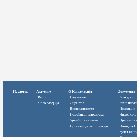
Насловна
Актуелно
О Канцеларији
Документа
Вести
Надлежност
Конкурси
Фото галерија
Директор
Јавне набав
Бивши директор
Извештаји
Помоћници директора
Информато
Уредба о оснивању
Преговарач
Организациона структура
Позиција Е
Буџет Канц