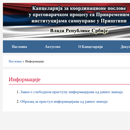
Насловна
Актуелно
О Канцеларији
Доку
Насловна
» Информације
Информације
Закон о слободном приступу информацијама од јавног значаја
Oбразац за приступ информацијама од јавног значаја