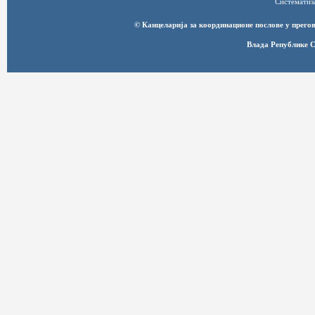
Систематиз
© Канцеларија за координационе послове у прег
Влада Републике С