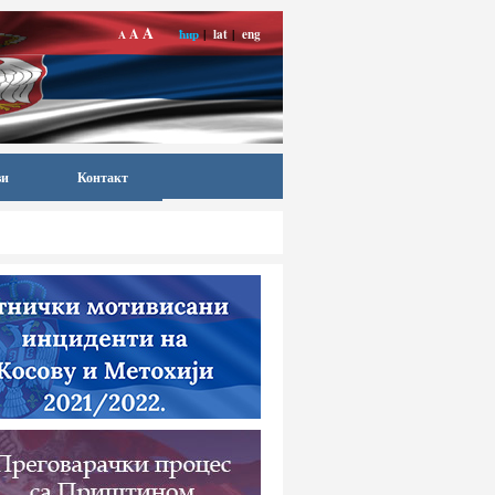
A
A
ћир
|
lat
|
eng
A
ви
Контакт