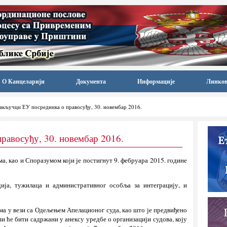
О Канцеларији
Документа
Информације
Линко
акључци ЕУ посредника о правосуђу, 30. новембар 2016.
равосуђу, 30. новембар 2016.
ма, као и Споразумом који је постигнут 9. фебруара 2015. године
ија, тужилаца и административног особља за интеграцију, и
има у вези са Одељењем Апелационог суда, као што је предвиђено
и ће бити садржани у анексу уредбе о организацији судова, коју