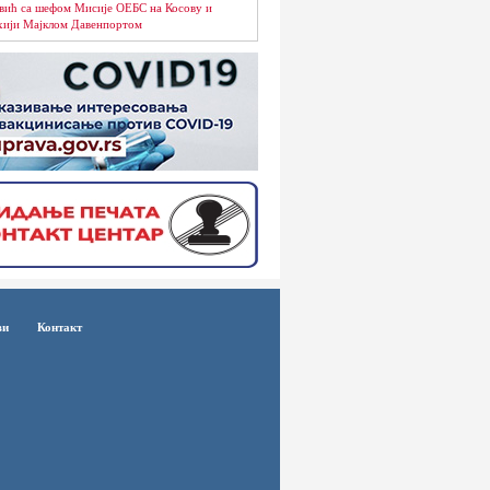
вић са шефом Мисије ОЕБС на Косову и
ији Мајклом Давенпортом
ви
Контакт