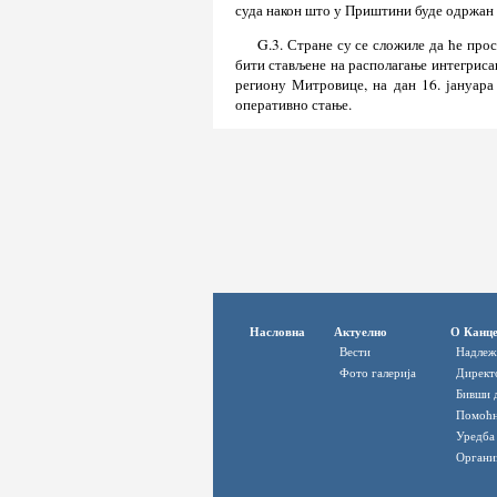
суда након што у Приштини буде одржан 
G.3. Стране су се сложиле да ће пр
бити стављене на располагање интегриса
региону Митровице, на дан 16. јануара
оперативно стање.
Насловна
Актуелно
О Канце
Вести
Надлеж
Фото галерија
Директ
Бивши 
Помоћн
Уредба
Органи