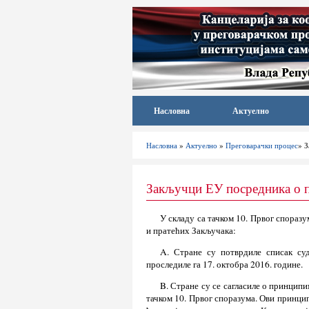
Насловна
Актуелно
Насловна
»
Актуелно
»
Преговарачки процес
» З
Закључци ЕУ посредника о п
У складу са тачком 10. Првог споразу
и пратећих Закључака:
A. Стране су потврдиле списак суд
проследиле га 17. октобра 2016. године.
B. Стране су се сагласиле о принцип
тачком 10. Првог споразума. Ови принцип