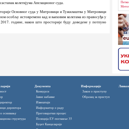
Петко
састанак колегијума Апелационог суда.
Метох
осторије Основног суда у Митровици и Тужилаштва у Митровици
ном особљу истовремено кад и њиховим колегама из правосуђа у
 2017. године, након што просторије буду доведене у потпуно
ларији
Документа
Информације
Линко
ност
Конкурси
Закон о приступу
ор
Јавне набавке
Oбразац за приступ
директор
Извештаји
ици директора
Информатор o раду
 о оснивању
Преговарачки процес
зациона структура
Позиција ЕУ-поглавље 35
Буџет Канцеларије