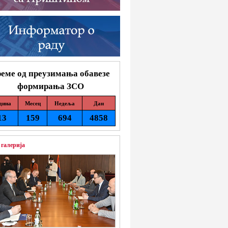
еме од преузимања обавезе
формирања ЗСО
дина
Месец
Недеља
Дан
13
159
694
4858
 галерија