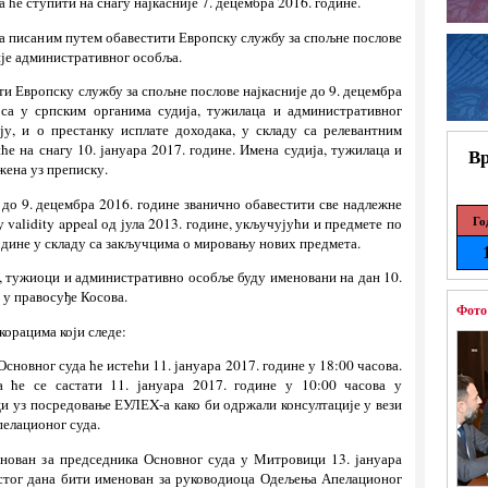
а ће ступити на снагу најкасније 7. децембра 2016. године.
бра писаним путем обавестити Европску службу за спољне послове
ије административног особља.
ти Европску службу за спољне послове најкасније до 9. децембра
оса у српским органима судија, тужилаца и административног
ју, и о престанку исплате доходака, у складу са релевантним
е на снагу 10. јануара 2017. године. Имена судија, тужилаца и
Вр
ена уз преписку.
е до 9. децембра 2016. године званично обавестити све надлежне
Го
validity appeal од јула 2013. године, укључујући и предмете по
године у складу са закључцима о мировању нових предмета.
је, тужиоци и административно особље буду именовани на дан 10.
 у правосуђе Косова.
Фото
корацима који следе:
Основног суда ће истећи 11. јануара 2017. године у 18:00 часова.
 ће се састати 11. јануара 2017. године у 10:00 часова у
и уз посредовање ЕУЛЕX-а како би одржали консултације у вези
елационог суда.
енован за председника Основног суда у Митровици 13. јануара
истог дана бити именован за руководиоца Одељења Апелационог