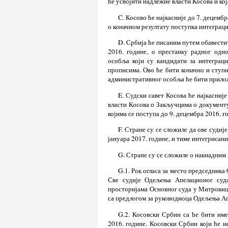
ће усвојити надлежне власти Косова и кој
C. Косово ће најкасније до 7. децем
о коначном резултату поступка интеграц
D. Србија ће писаним путем обавести
2016. године, о престанку радног одн
особља који су кандидати за интеграци
прописима. Ово ће бити коначно и ступић
административног особља ће бити прилож
E. Судски савет Косова ће најкасниј
власти Косова о Закључцима о документу 
којима се поступа до 9. децембра 2016. 
F. Стране су се сложиле да ове суди
јануара 2017. године, и тиме интегрисани
G. Стране су се сложиле о накнадним 
G.1. Рок огласа за место председника 
Све судије Одељења Апелационог суда
просторијама Основног суда у Митровиц
са предлогом за руководиоца Одељења Ап
G.2. Косовски Србин са ће бити им
2016. године. Косовски Србин који ће 