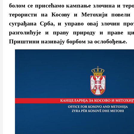
болом се присећамо кампање злочина и теро
терористи на Косову и Метохији повели
суграђана Срба, и управо овај злочин про
разголићује и праву природу и праве ц
Приштини називају борбом за ослобођење.