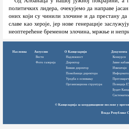
Од Албанаца у нашој јужној покрајини, а 
политичких лидера, очекујемо да направе јаса
оних који су чинили злочине и да престану да
славе као хероје, јер нове генерације заслужуј
неоптерећене бременом злочина, мржње и непри
Насловна
Актуелно
О Канцеларији
Документа
Вести
Надлежност
Конкурси
Фото галерија
Директор
Јавне набав
Бивши директор
Извештаји
Помоћници директора
Информато
Уредба о оснивању
Преговарач
Организациона структура
Позиција Е
Буџет Канц
Систематиз
© Канцеларија за координационе послове у прег
Влада Републике С