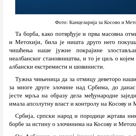
Фото: Канцеларија за Косово и Мет
Та борба, како потврђује и прва масовна от
и Метохији, била је ништа друго него покуш
чишћења наше јужне покрајине злоставља
неалбанског становништва, и то је циљ о којем
албански екстремисти и шовинисти.
Тужна чињеница да за отмицу деветоро наши
за многе друге злочине над Србима, до данас
јесте мрља на образу дела међународне заједн
имала апсолутну власт и контролу на Косову и 
Србија, српски народ и породице жртава ник
борбе за истину о злочинима на Косову и Метох