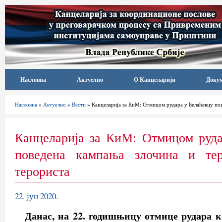
Насловна
Актуелно
О Канцеларији
Доку
Насловна
»
Актуелно
»
Вести
» Канцеларија за КиМ: Отмицом рудара у Белаћевцу пов
Канцеларија за КиМ: Отмицом руда
поведена кампања злочина и тер
терориста
22. јун 2020.
Данас, на 22. годишњицу отмице рудара к