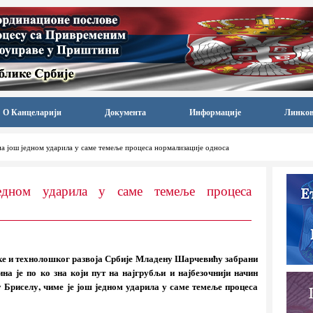
О Канцеларији
Документа
Информације
Линко
 још једном ударила у саме темеље процеса нормализације односа
дном ударила у саме темеље процеса
ке и технолошког развоја Србије Младену Шарчевићу забрани
а је по ко зна који пут на најгрубљи и најбезочнији начин
 Бриселу, чиме је још једном ударила у саме темеље процеса