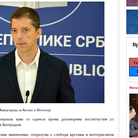
Вр
Го
Фото
Канцеларија за Косово и Метохију
оказала како се односи према договорима постигнутим уз
а Београдом.
тама званичника, споразума о слободи кретања и интегрисаном