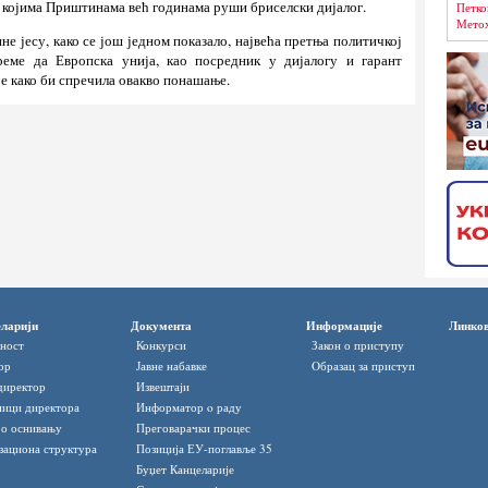
а којима Приштинама већ годинама руши бриселски дијалог.
Петко
Метох
е јесу, како се још једном показало, највећа претња политичкој
реме да Европска унија, као посредник у дијалогу и гарант
е како би спречила овакво понашање.
ларији
Документа
Информације
Линко
ност
Конкурси
Закон о приступу
ор
Јавне набавке
Oбразац за приступ
директор
Извештаји
ици директора
Информатор o раду
 о оснивању
Преговарачки процес
зациона структура
Позиција ЕУ-поглавље 35
Буџет Канцеларије