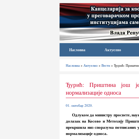
Насловна
Актуелно
Насловна
»
Актуелно
»
Вести
» Ђурић: Приштина
Ђурић: Приштина још је
нормализације односа
01. октобар 2020.
Одлуком да министру просвете, нау
долазак на Косово и Метохију Приштин
прекршила низ споразума потписаних у
нормализације односа.