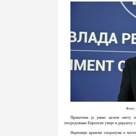
Фото: 
Приштина је јавно целом свету п
посредовање Европске уније и дијалогу с
Најновије кршење споразума о посе