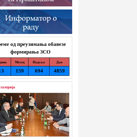
еме од преузимања обавезе
формирања ЗСО
дина
Месец
Недеља
Дан
13
159
694
4859
 галерија