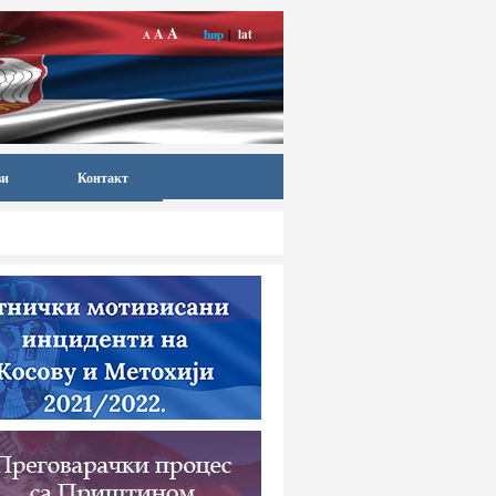
A
A
ћир
|
lat
A
ви
Контакт