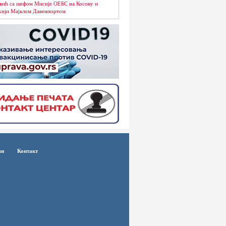
вић са шефом Мисије ОЕБС на Косову и
ији Мајклом Давенпортом
ви
Контакт