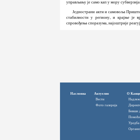
управљању је само кап у мору субверзиј
Једнострани акти и самовоља Приштин
стабилности у региону, и крајње је в
спровођења споразума, најоштрије реагуј
Насловна
Актуелно
О Канце
Вести
Надлеж
Фото галерија
Директ
Бивши 
Помоћн
Уредба
Органи