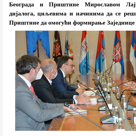
Београда и Приштине Мирославом Лај
дијалога, циљевима и начинима да се реш
Приштине да омогући формирање Заједнице