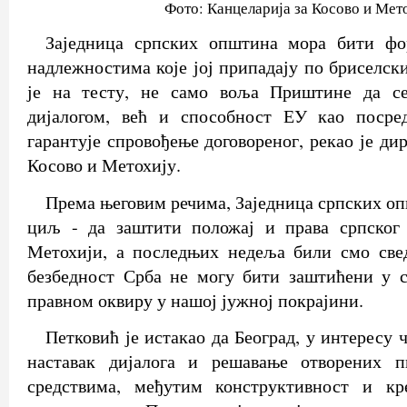
Фото: Канцеларија за Косово и Мет
Заједница српских општина мора бити фо
надлежностима које јој припадају по бриселск
је на тесту, не само воља Приштине да се
дијалогом, већ и способност ЕУ као посре
гарантује спровођење договореног, рекао је ди
Косово и Метохију.
Према његовим речима, Заједница српских оп
циљ - да заштити положај и права српског
Метохији, а последњих недеља били смо све
безбедност Срба не могу бити заштићени у 
правном оквиру у нашој јужној покрајини.
Петковић је истакао да Београд, у интересу 
наставак дијалога и решавање отворених 
средствима, међутим конструктивност и кр