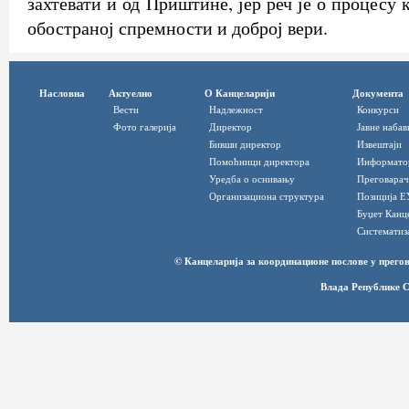
захтевати и од Приштине, јер реч је о процесу 
обостраној спремности и доброј вери.
Насловна
Актуелно
О Канцеларији
Документа
Вести
Надлежност
Конкурси
Фото галерија
Директор
Јавне набав
Бивши директор
Извештаји
Помоћници директора
Информато
Уредба о оснивању
Преговарач
Организациона структура
Позиција Е
Буџет Канц
Систематиз
© Канцеларија за координационе послове у прег
Влада Републике С