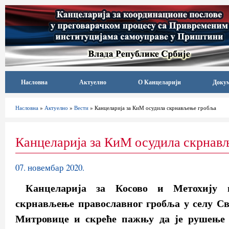
Насловна
Актуелно
О Канцеларији
Доку
Насловна
»
Актуелно
»
Вести
» Канцеларија за КиМ осудила скрнављење гробља
Канцеларија за КиМ осудила скрнав
07. новембар 2020.
Канцеларија за Косово и Метохију н
скрнављење православног гробља у селу Св
Митровице и скреће пажњу да је рушење 