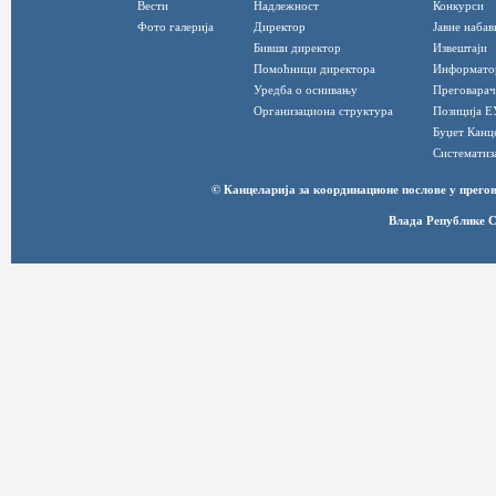
Вести
Надлежност
Конкурси
Фото галерија
Директор
Јавне набав
Бивши директор
Извештаји
Помоћници директора
Информато
Уредба о оснивању
Преговарач
Организациона структура
Позиција Е
Буџет Канц
Систематиз
© Канцеларија за координационе послове у прег
Влада Републике С