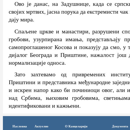
Ово је данас, на Задушнице, када се српс
својих мртвих, јасна порука да екстремисти ча
дају мира.
Спаљене цркве и манастири, разрушени сп
гробови, узурпирана имања, представљају п
самопроглашеног Косова и показују да смо, у 
дијалог Београда и Приштине, нажалост још 
нормализације односа.
Зато захтевамо од привремених инстит
Приштини и представника међународне заједн
и искрен напор како би починиоци овог, али и
над Србима, њиховим гробовима, светињам
идентификовани и кажњени.
Насловна
Актуелно
О Канцеларији
Документа