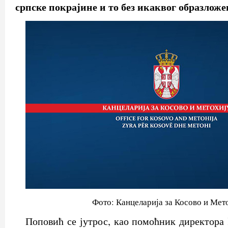
српске покрајине и то без икаквог образложе
Фото: Канцеларија за Косово и Мет
Поповић се јутрос, као помоћник директора