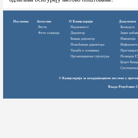
Насловна
Актуелно
О Канцеларији
Документа
Вести
Надлежност
Конкурси
Фото галерија
Директор
Јавне набав
Бивши директор
Извештаји
Помоћници директора
Информато
Уредба о оснивању
Преговарач
Организациона структура
Позиција Е
Буџет Канц
Систематиз
© Канцеларија за координационе послове у прег
Влада Републике С