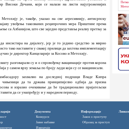
Петко
ир Високи Дечани, који се налази на листи најугроженијих
Метох
Метохију је, такође, указао на све агресивнију, антисрпску
 најаву увођења такозваних реципрочних мера Приштине према
ињење са Албанијом, што све заједно представља реалну претњу за
 да инсистира на дијалогу, јер је то једино средство за мирно
исто тако наставити у свакој прилици да захтева имплементацију
ључио је директор Канцеларије за Косово и Метохију.
акту разговарали су и о спровођењу вакцинације против корона
бија у самом врху земаља по броју људи који су се вакцинисали.
 амбасадору захвалио на доследној подршци Владе Kипра
и чињеници да та држава принципијелно одбија да призна
осова и изразио очекивање да ће традиционално пријатељски
ставити да се унапређују и у наредном периоду.
ларији
Документа
Информације
Линко
ност
Конкурси
Закон о приступу
ор
Јавне набавке
Oбразац за приступ
директор
Извештаји