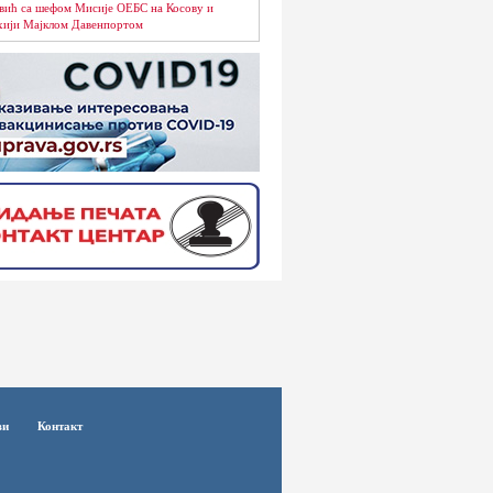
вић са шефом Мисије ОЕБС на Косову и
ији Мајклом Давенпортом
ви
Контакт