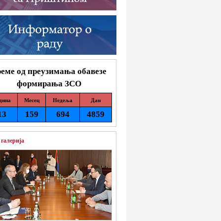
еме од преузимања обавезе
формирања ЗСО
дина
Месец
Недеља
Дан
13
159
694
4859
 галерија