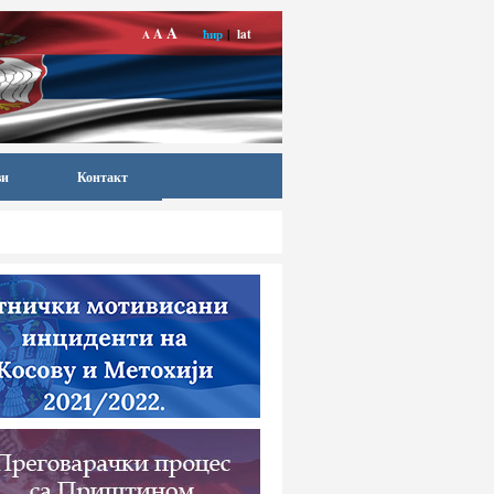
A
A
ћир
|
lat
A
ви
Контакт