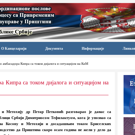
О Канцеларији
Документа
Информације
Линко
о амбасадора Кипра са током дијалога и ситуацијом на КиМ
а Кипра са током дијалога и ситуацијом на
 и Метохију др Петар Петковић разговарао је данас са
лици Србији Димитриосом Тефилактуом, кога је упознао са
м на Косову и Метохији и досадашњим током Бриселских
подсетио да Приштина скоро осам година не жели у дело да