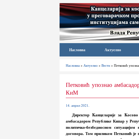
Насловна
Актуелно
Насловна
»
Актуелно
»
Вести
» Петковић упозна
Петковић упознао амбасадор
КиМ
14. април 2021.
Директор Kанцеларије за Kосово
амбасадором Републике Кипар у Репуб
политичко-безбедносном ситуацијо
договора. Том приликом Петковић је 