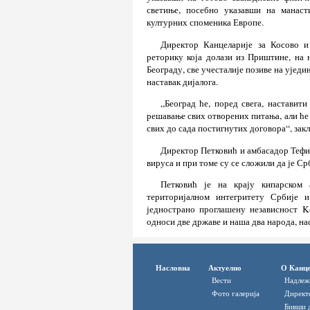
светиње, посебно указавши на манаст
културних споменика Европе.
Директор Канцеларије за Косово и 
реторику која долази из Приштине, на
Београду, све учесталије позиве на ујед
наставак дијалога.
„Београд ће, поред свега, наставити
решавање свих отворених питања, али ће 
свих до сада постигнутих договора“, зак
Директор Петковић и амбасадор Тефил
вируса и при томе су се сложили да је Ср
Петковић је на крају кипарском
територијалном интегритету Србије 
једнострано проглашену независност K
односи две државе и наша два народа, на
Насловна
Актуелно
О Канце
Вести
Надлеж
Фото галерија
Директ
Бивши 