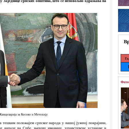
у Заједнице српских општина, што се неповољно одражава на
Вр
Го
Фото
Канцеларија за Косово и Метохију
са тешким положајем српског народа у нашој јужној покрајини,
ке нападе на Србе, њихову имовину, здравстевене установе и