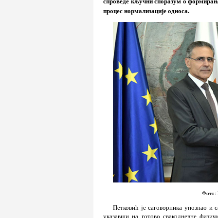
спроведе кључни споразум о формирањ
процес нормализације односа.
Фото: 
Петковић је саговорника упознао и 
указавши на готово свакодневне физич