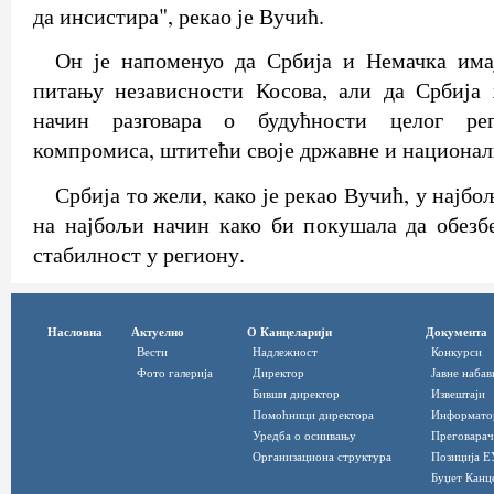
да инсистира", рекао је Вучић.
Он је напоменуо да Србија и Немачка имај
питању независности Косова, али да Србија
начин разговара о будућности целог ре
компромиса, штитећи своје државне и национал
Србија то жели, како је рекао Вучић, у најбо
на најбољи начин како би покушала да обезб
стабилност у региону.
Насловна
Актуелно
О Канцеларији
Документа
Вести
Надлежност
Конкурси
Фото галерија
Директор
Јавне набав
Бивши директор
Извештаји
Помоћници директора
Информато
Уредба о оснивању
Преговарач
Организациона структура
Позиција Е
Буџет Канц