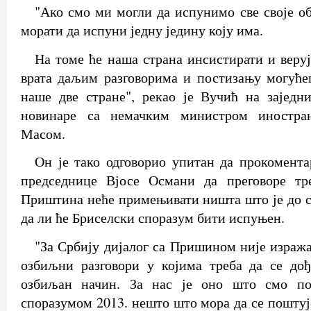
"Ако смо ми могли да испунимо све своје о
морати да испуни једну једину коју има.
На томе ће наша страна инсистирати и веруј
врата даљим разговорима и постизању могуће
наше две стране", рекао је Вучић на заједн
новинаре са немачким министром иностра
Масом.
Он је тако одговорио упитан да прокомента
председнице Вјосе Османи да преговоре тр
Приштина неће примењивати ништа што је до са
да ли ће Бриселски споразум бити испуњен.
"За Србију дијалог са Пришином није изража
озбиљни разговори у којима треба да се до
озбиљан начин. За нас је оно што смо по
споразумом 2013. нешто што мора да се поштуј