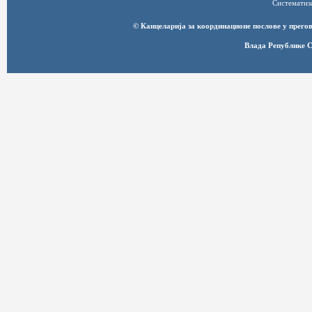
Систематиз
© Канцеларија за координационе послове у прег
Влада Републике С