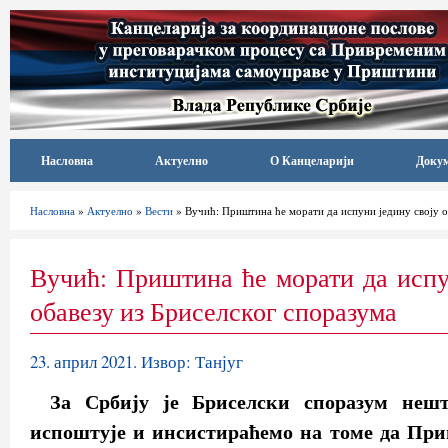
Насловна
Актуелно
О Канцеларији
Доку
Насловна
»
Актуелно
»
Вести
» Вучић: Приштина ће морати да испуни једину своју о
Вучић: Приштина ће морати да испу
обавезу из Бриселског споразума
23. април 2021. Извор: Танјуг
За Србију је Бриселски споразум неш
испоштује и инсистираћемо на томе да При