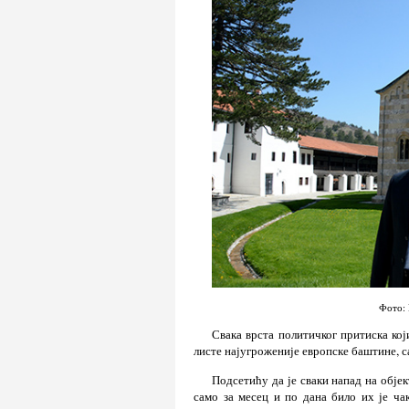
Фото: 
Свака врста политичког притиска ко
листе најугроженије европске баштине, с
Подсетићу да је сваки напад на обје
само за месец и по дана било их је ча