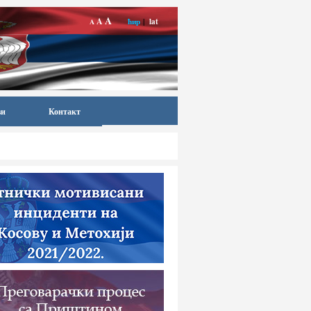
A
A
ћир
|
lat
A
ви
Контакт