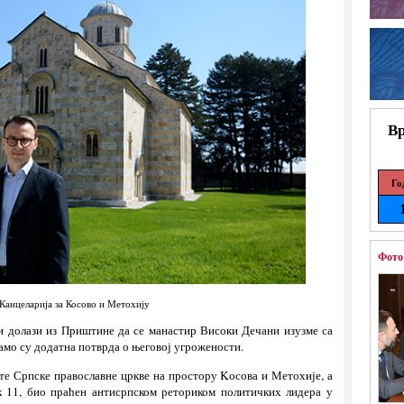
Вр
Го
Фото
Канцеларија за Косово и Метохију
ји долази из Приштине да се манастир Високи Дечани изузме са
амо су додатна потврда о његовој угрожености.
кте Српске православне цркве на простору Kосова и Метохије, а
к 11, био праћен антисрпском реториком политичких лидера у