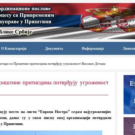
О Канцеларији
Документа
Информације
Линко
ичари из Приштине притисцима потврђују угроженост Високих Дечана
риштине притисцима потврђују угроженост
ују место на листи “Европа Ностра” седам најугроженијих
опи, данас су у свом писму овој организацији потврдили
 у Приштини.