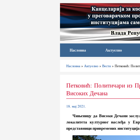
Насловна
Актуелно
Насловна
»
Актуелно
»
Вести
» Петковић: Полит
Петковић: Политичари из П
Високих Дечана
18. мај 2021.
Чињеницу да Високи Дечани заслуж
локалитета културног наслеђа у Евр
представници привремених институција