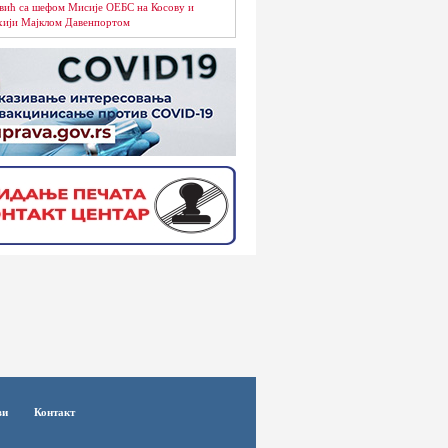
вић са шефом Мисије ОЕБС на Косову и
ији Мајклом Давенпортом
ви
Контакт