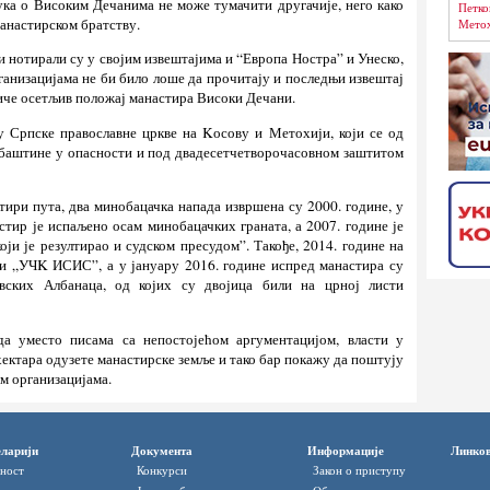
ука о Високим Дечанима не може тумачити другачије, него како
Петко
манастирском братству.
Метох
нотирали су у својим извештајима и “Европа Ностра” и Унеско,
ганизацијама не би било лоше да прочитају и последњи извештај
тиче осетљив положај манастира Високи Дечани.
у Српске православне цркве на Kосову и Метохији, који се од
е баштине у опасности и под двадесетчетворочасовном заштитом
ири пута, два минобацачка напада извршена су 2000. године, у
стир је испаљено осам минобацачких граната, а 2007. године је
ји је резултирао и судском пресудом”. Такође, 2014. године на
и „УЧK ИСИС”, а у јануару 2016. године испред манастира су
вских Албанаца, од којих су двојица били на црној листи
да уместо писама са непостојећом аргументацијом, власти у
ектара одузете манастирске земље и тако бар покажу да поштују
им организацијама.
ларији
Документа
Информације
Линко
ност
Конкурси
Закон о приступу