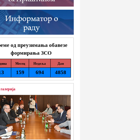
еме од преузимања обавезе
формирања ЗСО
дина
Месец
Недеља
Дан
13
159
694
4858
 галерија