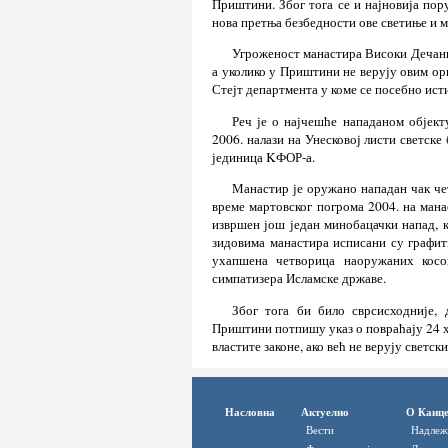
Приштини. Због тога се и најновија пор
нова претња безбедности ове светиње и 
Угроженост манастира Високи Дечани 
а уколико у Приштини не верују овим ор
Стејт департмента у коме се посебно ис
Реч је о најчешће нападаном објект
2006. налази на Унесковој листи светск
јединица KФОР-а.
Манастир је оружано нападан чак чет
време мартовског погрома 2004. на мана
извршен још један минобацачки напад, ко
зидовима манастира исписани су графит
ухапшена четворица наоружаних косо
симпатизера Исламске државе.
Због тога би било сврсисходније, 
Приштини потпишу указ о повраћају 24 х
властите законе, ако већ не верују светск
Насловна
Актуелно
О Канце
Вести
Надлеж