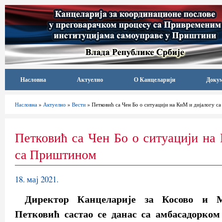
Насловна
Актуелно
О Канцеларији
Доку
Насловна
»
Актуелно
»
Вести
» Петковић са Чен Бо о ситуацији на КиМ и дијалогу 
Петковић са Чен Бо о ситуацији на
са Приштином
18. мај 2021.
Директор Канцеларије за Косово и М
Петковић састао се данас са амбасадорком