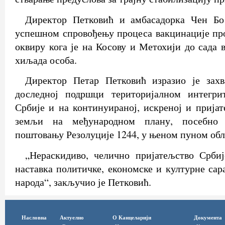
Директор Петковић и амбасадорка Чен Бо
успешном спровођењу процеса вакцинације про
оквиру кога је на Косову и Метохији до сада 
хиљада особа.
Директор Петар Петковић изразио је зах
доследној подршци територијалном интегри
Србије и на континуираној, искреној и прија
земљи на међународном плану, посебно
поштовању Резолуције 1244, у њеном пуном обл
„Нераскидиво, челично пријатељство Срби
наставка политичке, економске и културне са
народа“, закључио је Петковић.
Насловна
Актуелно
О Канцеларији
Документа