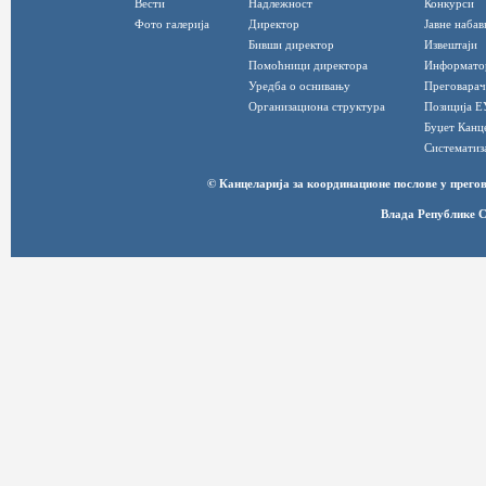
Вести
Надлежност
Конкурси
Фото галерија
Директор
Јавне набав
Бивши директор
Извештаји
Помоћници директора
Информато
Уредба о оснивању
Преговарач
Организациона структура
Позиција Е
Буџет Канц
Систематиз
© Канцеларија за координационе послове у прег
Влада Републике С