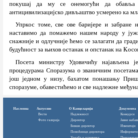
покушај да му се онемогући да обавља 
антицивилизацијско дивљаштво усмерено ка мл
Упркос томе, све ове баријере и забране 
наставимо да помажемо нашем народу у јуж
снажније и одлучније ћемо се залагати да гра
будућност за њихов останак и опстанак на Kосо
Посета министру Удовичићу најављена ј
процедурама Споразума о званичним посетама
још једном у низу, бахатом понашању Приш
споразуме, обавестићемо и све надлежне међун
Насловна
Актуелно
О Канцеларији
Документа
Вести
Надлежност
Конкурси
Фото галерија
Директор
Јавне набав
Бивши директор
Извештаји
Помоћници директора
Информато
Уредба о оснивању
Преговарач