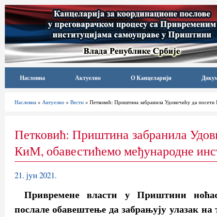
Насловна
Актуелно
О Канцеларији
Доку
Насловна
»
Актуелно
»
Вести
» Петковић: Приштина забранила Удовичићу да посети
Петковић: Приштина забранила Удов
КиМ, обавестићемо међународне инс
21. јун 2021.
Привремене власти у Приштини ноћас
послале обавештење да забрањују улазак на 