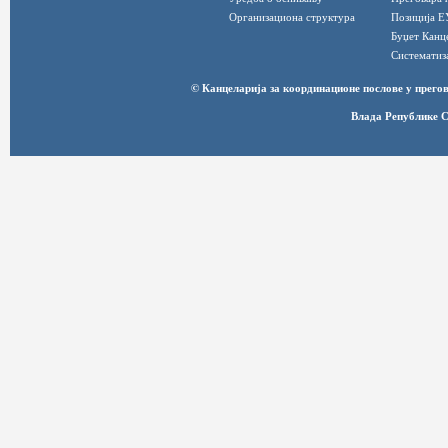
Организациона структура
Позиција Е
Буџет Канц
Систематиз
© Канцеларија за координационе послове у прег
Влада Републике С