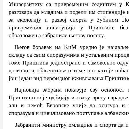
Универзитету са привременим седиштем у K
разговара да младима и подели им стипендије 
за екологију и развој спорта у Зубином По
привремених инситуција у Приштини без
образложења забраниле његову посету.
Његов боравак на KиМ уредно је најавље
складу са свим споразумима и устаљеним проце
томе Приштина једнострано и самовољно одлу
дозволи, а обавештење о томе послато је ноћас
још један вид перфидног иживљавања Приштин
Најновија забрана показује сву осионост 
Приштини које одбијају и сваку врсту сарадње,
али и немоћ Европске уније да осигура и 
споразума и цивилизовано поступање албанских
Забранити министру омладине и спорта да п