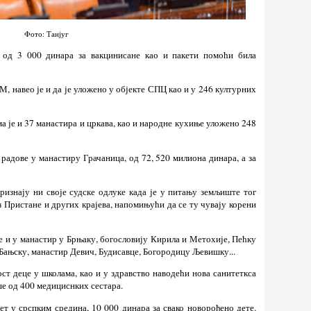
Фото: Танјуг
 од 3 000 динара за вакцинисане као и пакети помоћи била
, навео је и да је уложено у објекте СПЦ као и у 246 културних
има је и 37 манастира и цркава, као и народне кухиње уложено 248
 радове у манастиру Грачаница, од 72, 520 милиона динара, а за
ризнају ни своје судске одлуке када је у питању земљиште тог
з Пристане и других крајева, напомињући да се ту чувају корени
ве и у манастир у Брњаку, богословију Кирила и Метохије, Пећку
 Бањску, манастир Девич, Будисавце, Богородицу Љевишку...
ост деце у школама, као и у здравство наводећи нова санитеткса
ше од 400 медициснких сестара.
ет у срспким средина, 10 000 динара за свако новорођено дете.