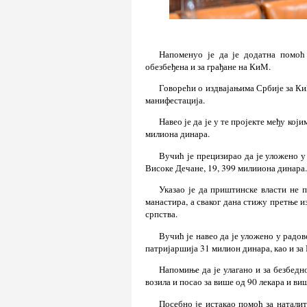
Напоменуо је да је додатна помоћ
обезбеђена и за грађане на КиМ.
Говорећи о издвајањима Србије за КиМ
манифестација.
Навео је да је у те пројекте међу кој
милиона динара.
Вучић је прецизирао да је уложено у
Високе Дечане, 19, 399 милииона динара.
Указао је да приштинске власти не п
манастира, а сваког дана стижу претње и
српства.
Вучић је навео да је уложено у радо
патријаршија 31 милион динара, као и за
Напомиње да је улагано и за безбедн
возила и посао за више од 90 лекара и ви
Посебно је истакао помоћ за наталит