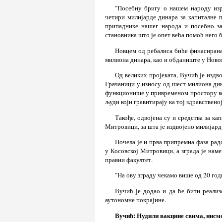
"Посебну бригу о нашем народу изр
четири милијарде динара за капиталне п
припаднике нашег народа и посебно за
становника што је опет већа помоћ него б
Новцем од ребалнса биће финасирана
милиона динара, као и обданиште у Ново
Од великих пројеката, Вучић је издв
Грачаници у износу од шест милиона дин
функционише у привременом простору кој
људи који гравитирају ка тој здравствено
Такође, одвојена су и средства за к
Митровици, за шта је издвојено милијард
Почела је и прва припремна фаза ра
у Косовској Митровици, а зграда је нам
правни факултет.
"На ову зграду чекамо више од 20 год
Вучић је додао и да ће бити реализ
аутономне покрајине.
Вучић: Нудили вакцине свима, нисм