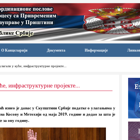
О Канцеларији
Документа
Информације
Линко
лагали у куће, инфраструктурне пројекте...
е, инфраструктурне пројекте...
ћ изнео је данас у Скупштини Србије податке о улагањима у
на Косову и Метохији од маја 2019. године и додао за шта је
 за ову годину.