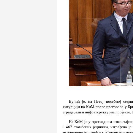
Вучић је, на Петој посебној седн
ситуацији на КиМ после преговора у Брис
зграде, али и инфратсруктурне пројекте, б
На КиМ је у претходном извештајном
1.467 стамбених јединица, изграђено је
испоручена је помоћ у грађевинском мате