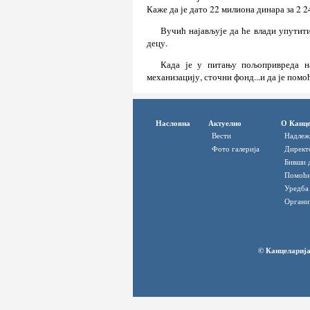
Каже да је дато 22 милиона динара за 2 2
Вучић најављује да ће влади упутити
децу.
Када је у питању пољопривреда на
механизацију, сточни фонд...и да је по
Насловна
Актуелно
О Канце
Вести
Надлеж
Фото галерија
Директ
Бивши 
Помоћн
Уредба
Органи
© Канцеларија