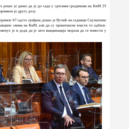
 рекао је данас да је до сада у српским срединама на КиМ 25
примило је другу дозу.
 примло 67 одсто грађана, рекао је Вучић на седници Скупштине
вакцине свима на КиМ, али да су приштинске власти то одбиле.
менуо је и дода да је зато вакцинација морала да се измести у