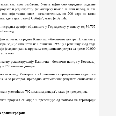
азили смо кроз резбаланс буџета којим смо опредили додатне
ројекте и једнократну финансијску помоћ за наш народ, за све
 оне који тешко живе - незапосленима, по 200 евра по глави
ило где у централној Србији", казао је Вучић.
 изградња дечијег обданишта у Гораждевцу у износу од 36,757
м Бановцу.
ојио почетак изградње Клиничко - болничког центра Приштина у
ара, који је измештен из Приштине 1999. у Грачаницу и од тада
и је адаптиран за пружање медицинских услуга за преко 60.000
ј установи.
апиталну реконструкцију Клиничко - болничко центра у Косовској
у и 250 милиона динара.
дова за зграду Универзитета Приштина са привременим седиштем
ењена за ректорат, природно математички факултет, економски и
ина и уложићемо 792 милиона динара", казао је председник.
ован пројекат санације и превенције од поплава на територији
о делили грађане