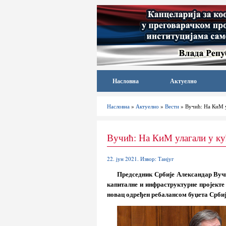
Насловна
Актуелно
Насловна
»
Актуелно
»
Вести
» Вучић: На КиМ у
Вучић: На КиМ улагали у кућ
22. јун 2021. Извор: Танјуг
Председник Србије Александар Вучи
капиталне и инфраструктурне пројекте 
новац одређен ребалансом буџета Србије