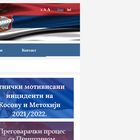
A
A
ћир
|
lat
A
ви
Контакт