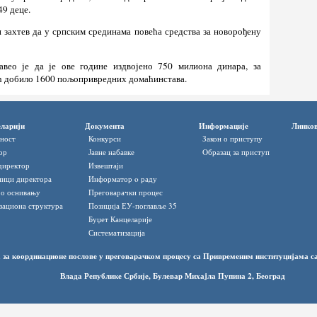
49 деце.
 захтев да у српским срединама повећа средства за новорођену
вео је да је ове године издвојено 750 милиона динара, за
моћ добило 1600 пољопривредних домаћинстава.
ларији
Документа
Информације
Линко
ност
Конкурси
Закон о приступу
ор
Јавне набавке
Oбразац за приступ
директор
Извештаји
ици директора
Информатор o раду
 о оснивању
Преговарачки процес
зациона структура
Позиција ЕУ-поглавље 35
Буџет Канцеларије
Систематизација
 за координационе послове у преговарачком процесу са Привременим институцијама 
Влада Републике Србије, Булевар Михаjла Пупина 2, Београд