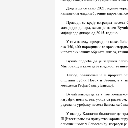
Додаје да се само 2021. године упрк
намењеним младим брачним паровима, со
Приводи се крају изградња насеља 
милијарде динара, какао је навео Вучић 
мијлијарде динара од 2015. године.
У том насељу, председник каже, биће 
око 350, 400 породица и то кроз изгардњ
и пратећих јавних објеката, школа, тржни
Вучић подсећа да је завршен регио
Митровицу и каже да је вредност те инве
Такође, реализован је и пројекат 
општина Зубин Поток и Звечан, а у за
комплекса Расјка бања у Бањској.
Вучић наводи да су у том комплексу
изграђен нови хотел, улица са расветом
радова на уређењу насеља Бањска са бањо
У оквиру Клиничко болничког центра
ПЦР тестирање на присуство корона вирус
основне школе у Лепосавићу, изграђен ј