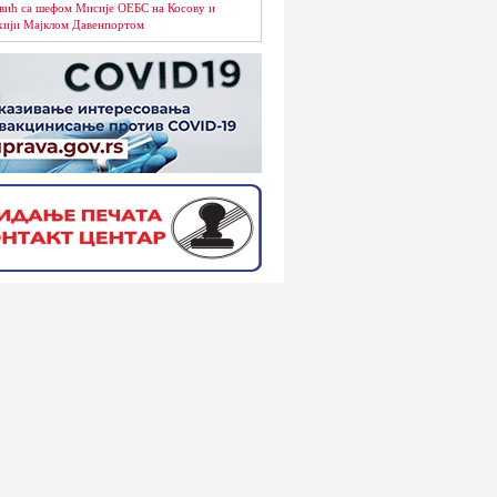
вић са шефом Мисије ОЕБС на Косову и
ији Мајклом Давенпортом