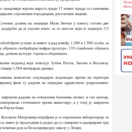
Петко
Метох
ос пандемији корона вируса гради 17 нових зграда са становима
цијално угроженим породицама, расељеним лицима.
Сунчана долина на локацији Мали Звечан у износу готово две
додајући да је укупан износ за то насеље који је издвојен 3,5
обезбеђени услови за живот и рад између 1.200 и 1.500 особа, за
у објеката саобраћајне инфраструктуре, 135 стамбених објеката
ца, домова културе, терена и обданишта.
нални водовод који повезује Зубин Поток, Звечан и Косовску
стиције 1,564 милијарди динара.
решавања комплетне секунадарне водоводне мреже на територи
вршној фази су радови на изградни здравствено рекреативног
 завршени радови на отвореним базенима, велнес и спа центар,
, панорамско степениште према манастиру, а у току је заврштек
м Рајска бања.
 Косовска Митровица изграђена је и опремљена лабораторија за
а, навео је председник и додао да су саниране и адаприране три
е ученички дом за Пољопривредну школу у Лешку.