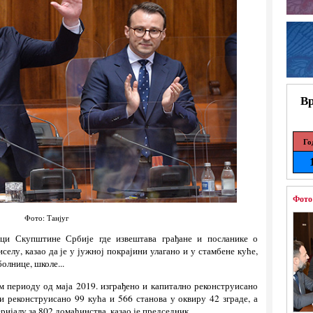
Вр
Го
Фото
Фото: Танјуг
ици Скупштине Србије где извештава грађане и посланике о
елу, казао да је у јужној покрајини улагано и у стамбене куће,
олнице, школе...
 периоду од маја 2019. изграђено и капитално реконструисано
 и реконструисано 99 кућа и 566 станова у оквиру 42 зграде, а
ријалу за 802 домаћинства, казао је председник.