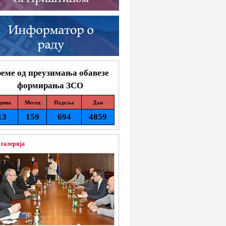
еме од преузимања обавезе
формирања ЗСО
дина
Месец
Недеља
Дан
13
159
694
4859
 галерија