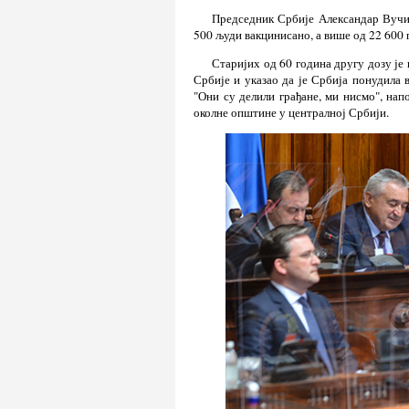
Председник Србије Александар Вучих
500 људи вакцинисано, а више од 22 600 
Старијих од 60 година другу дозу је
Србије и указао да је Србија понудила 
"Они су делили грађане, ми нисмо", напо
околне општине у централној Србији.