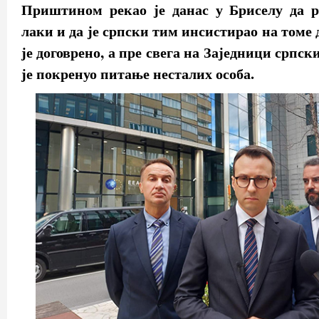
Приштином рекао је данас у Бриселу да р
лаки и да је српски тим инсистирао на томе 
је договрено, а пре свега на Заједници српск
је покренуо питање несталих особа.