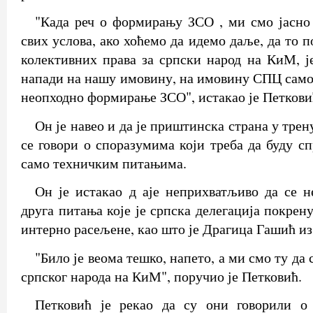
"Када реч о формирању ЗСО , ми смо јасно 
свих услова, ако хоћемо да идемо даље, да то 
колективних права за српски народ на КиМ, ј
напади на нашу имовину, на имовину СПЦ само 
неопходно формирање ЗСО", истакао је Петкови
Он је навео и да је приштинска страна у трен
се говори о споразумима који треба да буду с
само техничким питањима.
Он је истакао д аје неприхватљиво да се 
друга питања које је српска делегација покрену
интерно расељене, као што је Драгица Гашић из
"Било је веома тешко, напето, а ми смо ту да
српског народа на КиМ", поручио је Петковић.
Петковић је рекао да су они говорили о