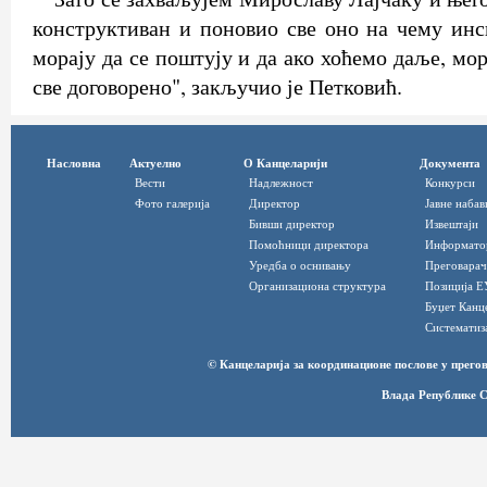
конструктиван и поновио све оно на чему инс
морају да се поштују и да ако хоћемо даље, мо
све договорено", закључио је Петковић.
Насловна
Актуелно
О Канцеларији
Документа
Вести
Надлежност
Конкурси
Фото галерија
Директор
Јавне набав
Бивши директор
Извештаји
Помоћници директора
Информато
Уредба о оснивању
Преговарач
Организациона структура
Позиција Е
Буџет Канц
Систематиз
© Канцеларија за координационе послове у прег
Влада Републике С