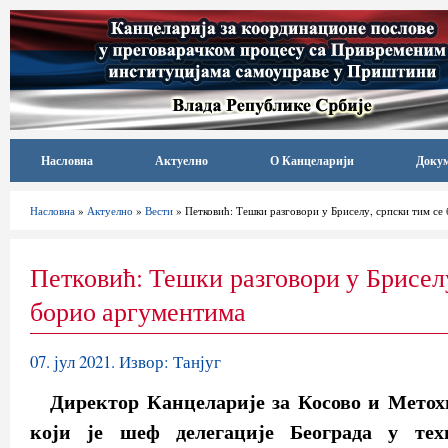
Насловна
Актуелно
О Канцеларији
Доку
Насловна
»
Актуелно
»
Вести
» Петковић: Тешки разговори у Бриселу, српски тим се
Петковић: Тешки разговори у Бриселу
борио аргументима
07. јул 2021. Извор: Танјуг
Директор Канцеларије за Косово и Метох
који је шеф делегације Београда у тех