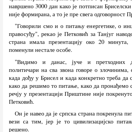
навршено 3000 дан како је потписан Бриселски
није формирана, а то је пре свега одговорност 
"Говорили смо и о питању енергетике, о и
правосуђу", рекао је Петковић за Танјуг наво
страна имала презентацију око 20 минута,
поменули нестале особе.
"Видимо и данас, јуче и претходних д
политичари на сва звона говоре о злочинима, 
када дођу у Брисел и када конкретно треба да 
како да решимо то питање, како да пронађемо 
речју у презентацији Приштине није покренуто
Петковић.
Он је навео да је српска страна покренула пи
вези са тим, јер је то цивилизацијско пита
решено.