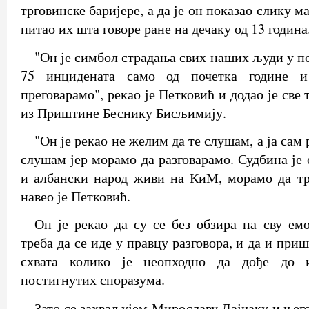
трговинске баријере, а да је он показао слику 
питао их шта говоре ране на дечаку од 13 година
"Он је симбол страдања свих наших људи у п
75 инцидената само од почетка године и
преговарамо", рекао је Петковић и додао је све
из Приштине Беснику Бисљимију.
"Он је рекао не желим да те слушам, а ја сам 
слушам јер морамо да разговарамо. Судбина је
и албански народ живи на КиМ, морамо да тр
навео је Петковић.
Он је рекао да су се без обзира на сву ем
треба да се иде у правцу разговора, и да и при
схвата колико је неопходно да дође до 
постигнутих споразума.
Зато се захваљујем Мирославу Лајчаку и њего