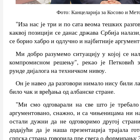
Фото: Канцеларија за Косово и Мет
"Иза нас је три и по сата веома тешких разго
каквој позицији се данас држава Србија налази
се борио хабро и одлучно и најбитније аргумент
Ми добро разумемо ситуацију у којој се на
компромисном решењу", рекао је Петковић з
рунде дијалога на техничком нивоу.
Он је навео да разговори нимало нису били ла
било чак и вређања од албанске стране.
"Ми смо одговарали на све што је требало
аргументовано, снажно, и са чињеницама ни н
остали дужни да не одговоримо другој страни
додајући да је наша презентација трајала гот
српска страна говорила пре свега о формирању 