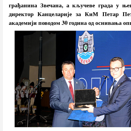
грађанина Звечана, а кључеве града у ње
директор Канцеларије за КиМ Петар Пет
академији поводом 30 година од оснивања о