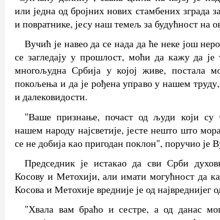
или једна од бројних нових стамбених зграда з
и повратнике, јесу наш темељ за будућност на 
Вучић је навео да се нада да ће неке још нер
се загледају у прошлост, моћи да кажу да је 
многољудна Србија у којој живе, постала м
покољења и да је рођена управо у нашем труду
и далековидости.
"Ваше признање, почаст од људи који су 
нашем народу најсветије, јесте нешто што мор
се не добија као пригодан поклон", поручио је В
Председник је истакао да сви Срби духов
Косову и Метохији, али имати могућност да ка
Косова и Метохије вредније је од највреднијег 
"Хвала вам браћо и сестре, а од данас мо