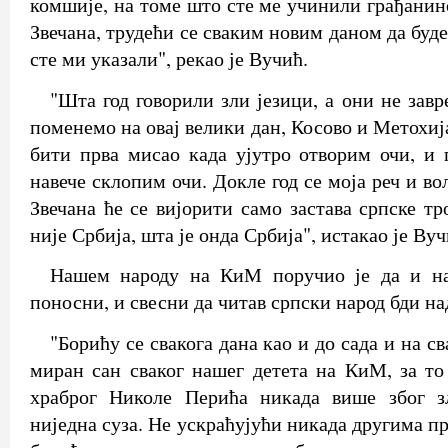
комшије, на томе што сте ме учинили грађанин
Звечана, трудећи се сваким новим даном да буде
сте ми указали", рекао је Вучић.
"Шта год говорили зли језици, а они не зав
поменемо на овај велики дан, Косово и Метохија
бити прва мисао када ујутро отворим очи, и
навече склопим очи. Докле год се моја реч и во
Звечана ће се вијорити само застава српске тро
није Србија, шта је онда Србија", истакао је Вуч
Нашем народу на КиМ поручио је да и на
поносни, и свесни да читав српски народ бди н
"Борићу се свакога дана као и до сада и на св
миран сан сваког нашег детета на КиМ, за то
храброг Николе Перића никада више због з
ниједна суза. Не ускраћујући никада другима пр