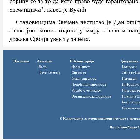
борићу се за то да исто право буде гарантован
Звечанцима", навео је Вучић.
Становницима Звечана честитао је Дан опш
славе још много година у миру, слози и нап
држава Србија увек ту за њих.
Насловна
Актуелно
О Канцеларији
Документа
Вести
Надлежност
Конкурси
Фото галерија
Директор
Јавне набав
Бивши директор
Извештаји
Помоћници директора
Информато
Уредба о оснивању
Преговарач
Организациона структура
Позиција Е
Буџет Канц
Систематиз
© Канцеларија за координационе послове у прег
Влада Републике С