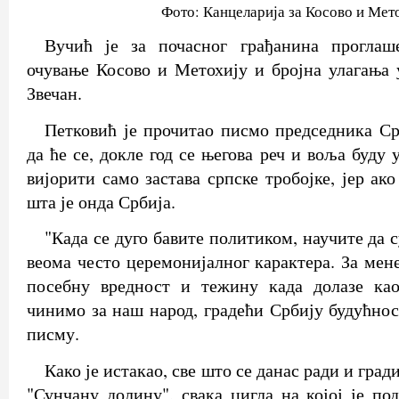
Фото: Канцеларија за Косово и Мет
Вучић је за почасног грађанина проглаш
очување Косово и Метохију и бројна улагања 
Звечан.
Петковић је прочитао писмо председника Срб
да ће се, докле год се његова реч и воља буду 
вијорити само застава српске тробојке, јер ако
шта је онда Србија.
"Када се дуго бавите политиком, научите да 
веома често церемонијалног карактера. За мен
посебну вредност и тежину када долазе ка
чинимо за наш народ, градећи Србију будућнос
писму.
Како је истакао, све што се данас ради и град
"Сунчану долину", свака цигла на којој је по