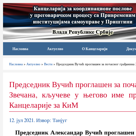
Насловна
Актуелно
О Канцеларији
Доку
Насловна
»
Актуелно
»
Вести
» Председник Вучић проглашен за почасног грађанина 
Председник Вучић проглашен за поч
Звечана, кључеве у његово име пр
Канцеларије за КиМ
12. јул 2021. Извор: Танјуг
Председник Александар Вучић проглашен ј