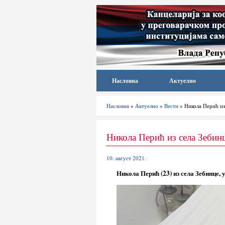
Насловна
Актуелно
Насловна
»
Актуелно
»
Вести
» Никола Перић из 
Никола Перић из села Зебинц
10. август 2021.
Никола Перић (23) из села Зебинце, 