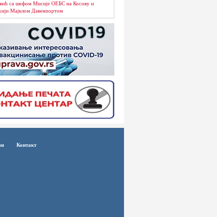
вић са шефом Мисије ОЕБС на Косову и
ији Мајклом Давенпортом
ви
Контакт