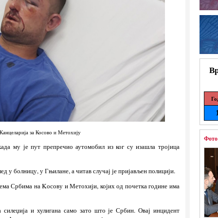
Вр
Го
Канцеларија за Косово и Метохију
Фото
када му је пут препречио аутомобил из ког су изашла тројица
ед у болницу, у Гњилане, а читав случај је пријављен полицији.
рема Србима на Kосову и Метохији, којих од почетка године има
а силеџија и хулигана само зато што је Србин. Овај инцидент