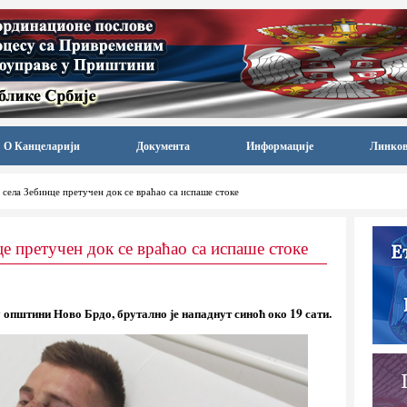
О Канцеларији
Документа
Информације
Линко
села Зебинце претучен док се враћао са испаше стоке
е претучен док се враћао са испаше стоке
у општини Ново Брдо, брутално је нападнут синоћ око 19 сати.