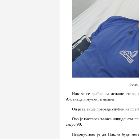
Фото: 
Никола се враћао са испаше стоке, 
Албанаца и мучки га напала.
Он је са више повреда упућен на прегл
Ово је наставак таласа инцидената п
скоро 90.
Недопустиво је да Никола буде мет