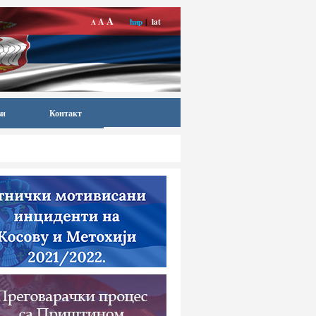
A
A
ћир
|
lat
A
ви
Контакт