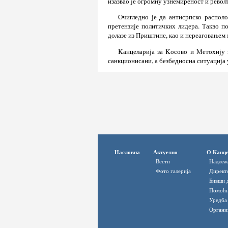
изазвао је огромну узнемиреност и рево
Очигледно је да антисрпско распол
претензије политичких лидера. Такво п
долазе из Приштине, као и нереаговањем 
Kанцеларија за Kосово и Метохију 
санкционисани, а безбедносна ситуација
Насловна
Актуелно
О Канце
Вести
Надлеж
Фото галерија
Директ
Бивши 
Помоћн
Уредба
Органи