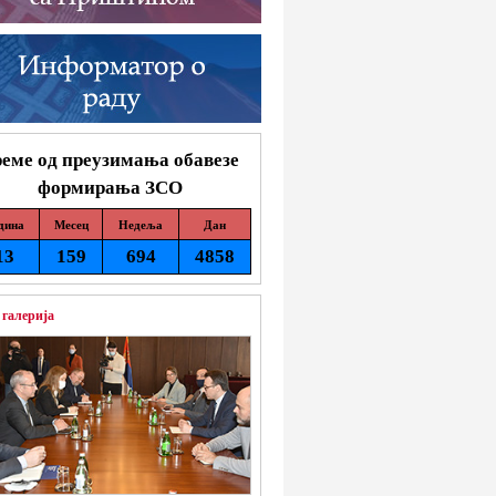
еме од преузимања обавезе
формирања ЗСО
дина
Месец
Недеља
Дан
13
159
694
4858
 галерија