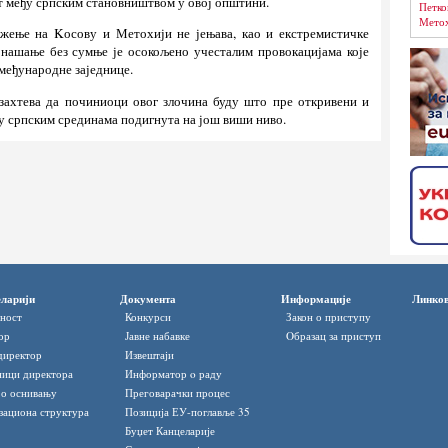
лт међу српским становништвом у овој општини.
Петко
Метох
ожење на Kосову и Метохији не јењава, као и екстремистичке
онашање без сумње је осокољено учесталим провокацијама које
међународне заједнице.
захтева да починиоци овог злочина буду што пре откривени и
 у српским срединама подигнута на још виши ниво.
ларији
Документа
Информације
Линко
ност
Конкурси
Закон о приступу
ор
Јавне набавке
Oбразац за приступ
директор
Извештаји
ици директора
Информатор o раду
 о оснивању
Преговарачки процес
зациона структура
Позиција ЕУ-поглавље 35
Буџет Канцеларије