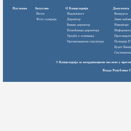
Насловна
Актуелно
О Канцеларији
Документа
Вести
Надлежност
Конкурси
Фото галерија
Директор
Јавне набав
Бивши директор
Извештаји
Помоћници директора
Информато
Уредба о оснивању
Преговарач
Организациона структура
Позиција Е
Буџет Канц
Систематиз
© Канцеларија за координационе послове у прег
Влада Републике С