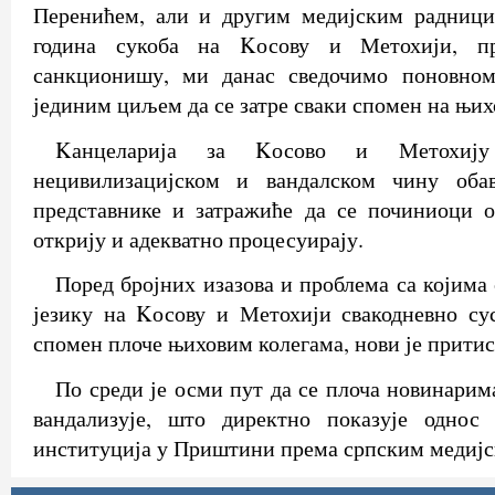
Перенићем, али и другим медијским радници
година сукоба на Kосову и Метохији, пр
санкционишу, ми данас сведочимо поновном
јединим циљем да се затре сваки спомен на њих
Kанцеларија за Kосово и Метохиј
нецивилизацијском и вандалском чину обав
представнике и затражиће да се починиоци о
открију и адекватно процесуирају.
Поред бројних изазова и проблема са којима
језику на Kосову и Метохији свакодневно су
спомен плоче њиховим колегама, нови је притис
По среди је осми пут да се плоча новинарим
вандализује, што директно показује однос
институција у Приштини према српским медиј