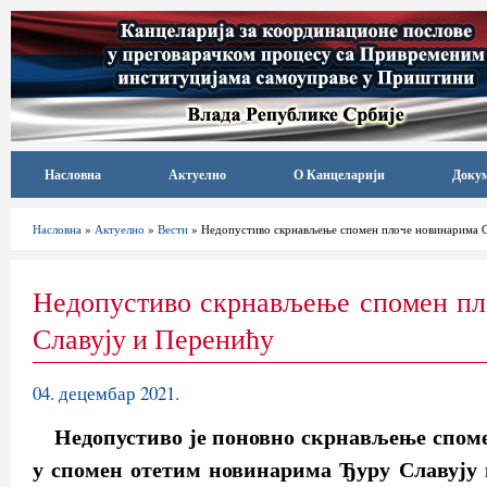
Насловна
Актуелно
О Канцеларији
Доку
Насловна
»
Актуелно
»
Вести
» Недопустиво скрнављење спомен плоче новинарима С
Недопустиво скрнављење спомен пл
Славују и Перенићу
04. децембар 2021.
Недопустиво је поновно скрнављење спом
у спомен отетим новинарима Ђуру Славују 