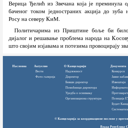
Верица Ђелић из Звечана која је преминула о
баченог током једностраних акција до зуба 
Росу на северу KиМ.
Политичарима из Приштине боље би било
дијалог и решавање проблема народа на Kосов
што својим изјавама и потезима провоцирају зв
Насловна
Актуелно
О Канцеларији
Документа
Вести
Надлежност
Конкурси
Фото галерија
Директор
Јавне набав
Бивши директор
Извештаји
Помоћници директора
Информато
Уредба о оснивању
Преговарач
Организациона структура
Позиција Е
Буџет Канц
Систематиз
© Канцеларија за координационе послове у прег
Влада Републике С