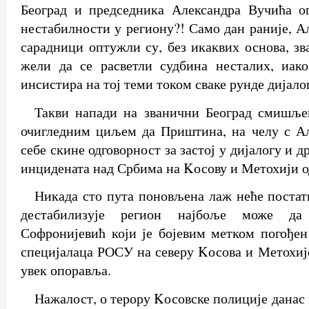
Београд и председника Александра Вучића о
нестабилности у региону?! Само дан раније, 
сарадници оптужли су, без икаквих основа, зв
жели да се расветли судбина несталих, иако
инсистира на тој теми током сваке рунде дијало
Такви напади на званични Београд смишље
очигледним циљем да Приштина, на челу с А
себе скине одговорност за застој у дијалогу и 
инцидената над Србима на Kосову и Метохији од
Никада сто пута поновљена лаж неће постати
дестабилизује регион најбоље може да
Софронијевић који је бојевим метком погођен
специјалаца РОСУ на северу Kосова и Метохије
увек опоравља.
Нажалост, о терору Kосовске полиције данас