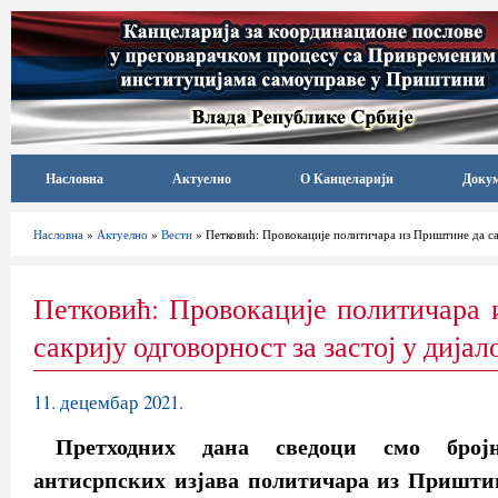
Насловна
Актуелно
О Канцеларији
Доку
Насловна
»
Актуелно
»
Вести
» Петковић: Провокације политичара из Приштине да сак
Петковић: Провокације политичара
сакрију одговорност за застој у дијал
11. децембар 2021.
Претходних дана сведоци смо бро
антисрпских изјава политичара из Приштин