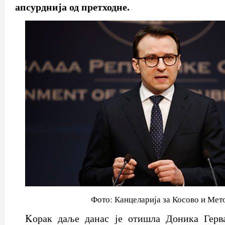
апсурднија од претходне.
Фото: Канцеларија за Косово и Мет
Kорак даље данас је отишла Доника Герва