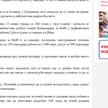
Петко
Метох
а и за болницу у Грачаници, што показује да се улаже на прави,
е, пружена и амбулантама широм Космета.
имо 17 нових зграда са 204 стана у овој години", нагласио је
омаћинстава добило помоћ Канцеларије за КиМ у грађевинском
хваћени Срби и јужно и северно од Ибра.
ларија за КиМ и за санацију последица овогодишњих поплава
ише од 150 породица добило по 1.000 евра, док је за 500 породица
целарија кроз реконструкцију и опремање школа и вртића много
ена видео надзором, што је важно јер су раније били чести
 или око школа, а захваљујући видео надзору успевало је да се
, Петковић је напоменуо да је помоћ испоручена у виду садног
ханизације...
јили огромна средства за помоћ малим и средњим предузећима и
ици смо да запослимо додатних 168 људи на новим радним