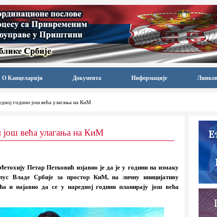
О Канцеларији
Документа
Информације
Линко
едној години још већа улагања на КиМ
и још већа улагања на КиМ
Метохију Петар Петковић изјавио је да је у години на измаку
клус Владе Србије за простор КиМ, на личну иницијативу
ћа и најавио да се у наредној години планирају још већа