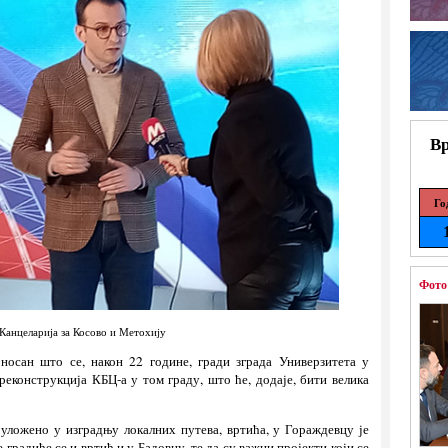
Вр
Го
Фото
Канцеларија за Косово и Метохију
оносан што се, након 22 године, гради зграда Универзитета у
реконструкција КБЦ-а у том граду, што ће, додаје, бити велика
 уложено у изградњу локалних путева, вртића, у Гораждевцу је
е градиће се и вртић и у Бадовцу, те да су важни пројекти који се