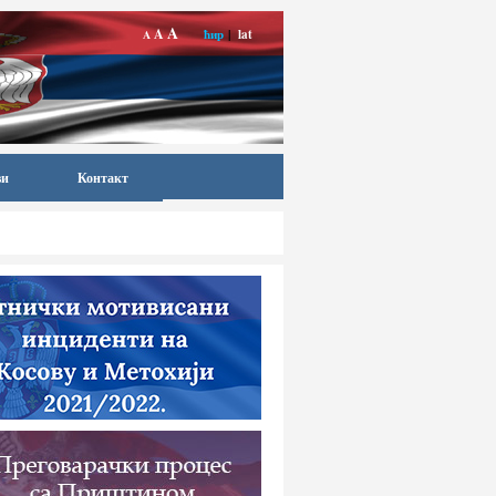
A
A
ћир
|
lat
A
ви
Контакт