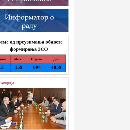
еме од преузимања обавезе
формирања ЗСО
дина
Месец
Недеља
Дан
13
159
694
4859
 галерија