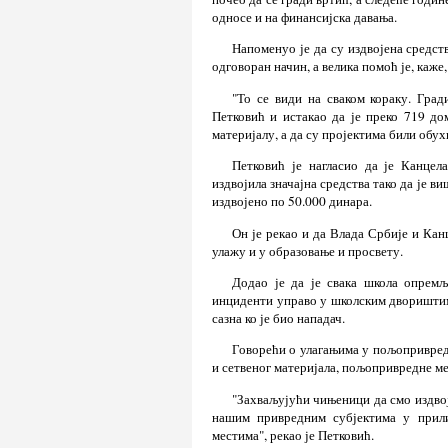
односе и на финансијска давања.
Напоменуо је да су издвојена средств
одговоран начин, а велика помоћ је, каж
"То се види на сваком кораку. Град
Петковић и истакао да је преко 719 д
материјалу, а да су пројектима били обу
Петковић је нагласио да је Канце
издвојила значајна средства тако да је в
издвојено по 50.000 динара.
Он је рекао и да Влада Србије и Кан
улажу и у образовање и просвету.
Додао је да је свака школа опремљ
инциденти управо у школским двориштима
сазна ко је био нападач.
Говорећи о улагањима у пољопривреду
и сетвеног материјала, пољопривредне ме
"Захваљујући чињеници да смо издво
нашим привредним субјектима у прил
местима", рекао је Петковић.