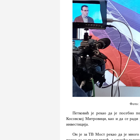
Фото: 
Петковић је рекао да је посебно п
Косовској Митровици, као и да се ради 
инвестиција.
Он је за ТВ Мост рекао да је много
почео да се гради вртић, а следеће годин