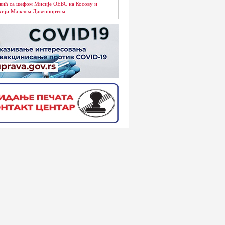
вић са шефом Мисије ОЕБС на Косову и
ији Мајклом Давенпортом