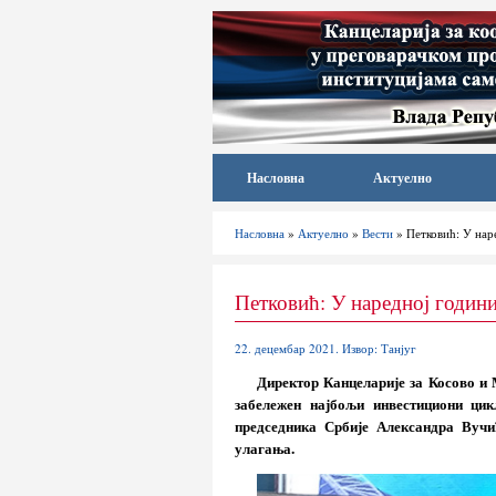
Насловна
Актуелно
Насловна
»
Актуелно
»
Вести
» Петковић: У нар
Петковић: У наредној годин
22. децембар 2021. Извор: Танјуг
Директор Канцеларије за Косово и 
забележен најбољи инвестициони ци
председника Србије Александра Вучи
улагања.