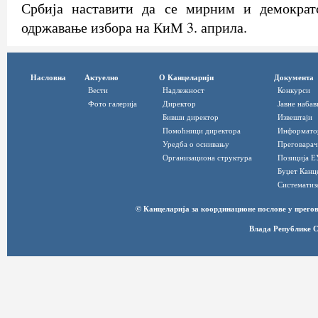
Србија наставити да се мирним и демократ
одржавање избора на КиМ 3. априла.
Насловна
Актуелно
О Канцеларији
Документа
Вести
Надлежност
Конкурси
Фото галерија
Директор
Јавне набав
Бивши директор
Извештаји
Помоћници директора
Информато
Уредба о оснивању
Преговарач
Организациона структура
Позиција Е
Буџет Канц
Систематиз
© Канцеларија за координационе послове у прег
Влада Републике С