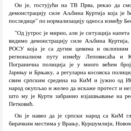
Он је, гостујући на ТВ Прва, рекао да см
демонстрацију силе Аљбина Куртија која је ћ
последице" по нормализацију односа између Бе
"Од јутрос је мирно, али је ситуација напета
видимо демонстрацију силе Аљбина Куртија, 
РОСУ која је са дугим цевима и оклопним 
регионалном путу између Леповисаћа и К
Погранична полиција је у много већем бро
Јарињу и Брњаку, а регуларна косовска полици
свим српским средина на КиМ и јужно од Иб
народ окупљао и желео да искаже протест и не
што му је Курти забранио изјашњавање на ре
Петковић.
Он је навео да је српски народ са КиМ г
бирачким местима у Врању, Куршумлији, Новом