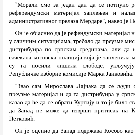
"Морали смо за један дан да се потпуно ре
референдумски материјал заплењен и нала
административног прелаза Мердаре", навео је П
Он је објаснио да је рефендумски материјал н
у сличним ситуацијама, требало да преузме ми
дистрибуира по српским срединама, али да 
сачекала косовска полиција која је запленила м
су га носили лишила слободе, укључују
Републичке изборне комисије Марка Јанковића.
"Звао сам Мирослава Лајчака да се људи 
преузме материјал и да га дистрибуира у српс
казао да ће да се обрати Куртију и то је било с
да Запад не може да изврши притисак на Ку
Петковић.
Он је оценио да Запад подржава Косово као 