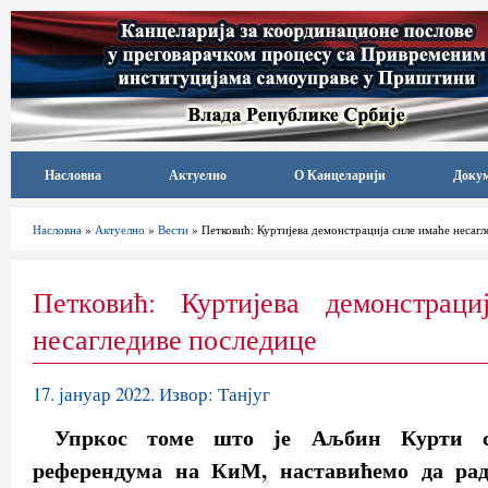
Насловна
Актуелно
О Канцеларији
Доку
Насловна
»
Актуелно
»
Вести
» Петковић: Куртијева демонстрација силе имаће несаг
Петковић: Куртијева демонстрац
несагледиве последице
17. јануар 2022. Извор: Танјуг
Упркос томе што је Аљбин Курти с
референдума на КиМ, наставићемо да рад