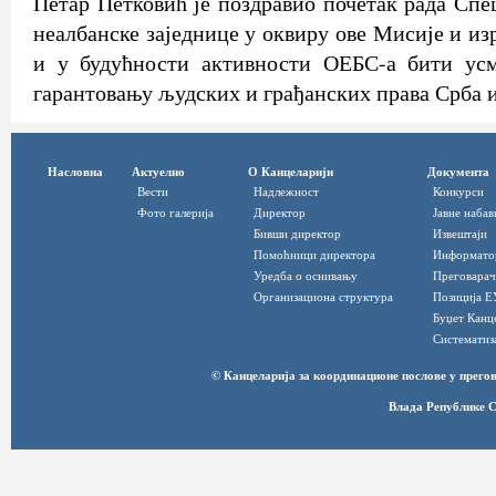
Петар Петковић је поздравио почетак рада Спе
неалбанске заједнице у оквиру ове Мисије и из
и у будућности активности ОЕБС-а бити ус
гарантовању људских и грађанских права Срба и
Насловна
Актуелно
О Канцеларији
Документа
Вести
Надлежност
Конкурси
Фото галерија
Директор
Јавне набав
Бивши директор
Извештаји
Помоћници директора
Информато
Уредба о оснивању
Преговарач
Организациона структура
Позиција Е
Буџет Канц
Систематиз
© Канцеларија за координационе послове у прег
Влада Републике С