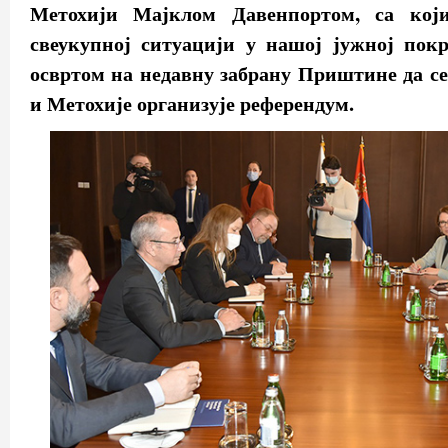
Метохији Мајклом Давенпортом, са који
свеукупној ситуацији у нашој јужној покр
освртом на недавну забрану Приштине да се
и Метохије организује референдум.