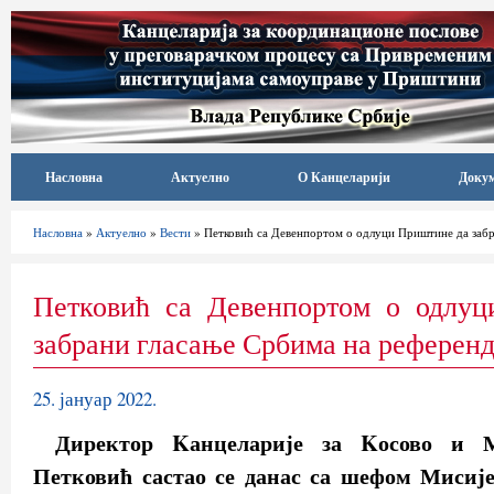
Насловна
Актуелно
О Канцеларији
Доку
Насловна
»
Актуелно
»
Вести
» Петковић са Девенпортом о одлуци Приштине да заб
Петковић са Девенпортом о одлу
забрани гласање Србима на референ
25. јануар 2022.
Директор Kанцеларије за Kосово и М
Петковић састао се данас са шефом Мисиј