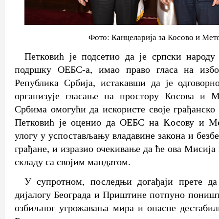
Фото: Канцеларија за Косово и Мет
Петковић је подсетио да је српски народу
подршку ОЕБС-а, имао право гласа на избо
Република Србија, истакавши да је одговор
организује гласање на простору Косова и М
Србима омогући да искористе своје грађанско 
Петковић је оценио да ОЕБС на Kосову и Ме
улогу у успостављању владавине закона и безб
грађане, и изразио очекивање да ће ова Мисија 
складу са својим мандатом.
У супротном, последњи догађаји прете да
дијалогу Београда и Приштине потпуно пониште
озбиљног угрожавања мира и опасне дестабил