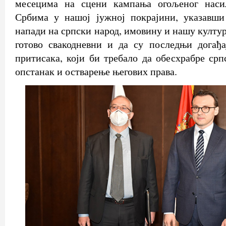
месецима на сцени кампања огољеног наси
Србима у нашој јужној покрајини, указавш
напади на српски народ, имовину и нашу култу
готово свакодневни и да су последњи догађа
притисака, који би требало да обесхрабре срп
опстанак и остварење његових права.