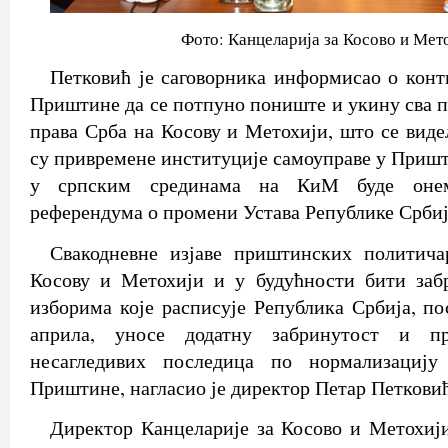
Фото: Канцеларија за Косово и Мет
Петковић је саговорника информисао о кон
Приштине да се потпуно пониште и укину сва п
права Срба на Косову и Метохији, што се видел
су привремене институције самоуправе у Пришт
у српским срединама на КиМ буде онем
референдума о промени Устава Републике Србиј
Свакодневне изјаве приштинских политич
Косову и Метохији и у будућности бити забр
изборима које расписује Република Србија, по
априла, уносе додатну забринутост и п
несагледивих последица по нормализацију
Приштине, нагласио је директор Петар Петковић
Директор Канцеларије за Косово и Метохији 