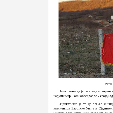
Фото: 
Нема сумње да је по среди отворена 
наруши мир и они обесхрабре у својој о
Индикативно је то да овакав инци
званичници Европске Уније и Сједињен
многим Албанцима није стало ни до до