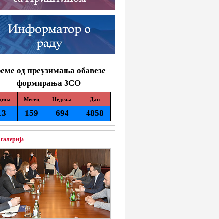
еме од преузимања обавезе
формирања ЗСО
дина
Месец
Недеља
Дан
13
159
694
4858
 галерија