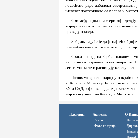
посвећено раде албански екстремисти 
њиховог протеривања са Косова и Метохи
Сви међуанродни актери који делују 
морају учинити све да се виновници о
приведу правди.
Забрињавајуће је да је највећи број
што албанским екстремистима даје ветар у
Сваки напад на Србе, њихову имов
инспирисан изјавама политичара из П
легитимне мете и распирују верску и етн
Позивамо српски народ у покрајини д
за Косово и Метохију ће и о овом и сва
ЕУ и САД, који ове недеље долазе у Бео
мир и сигурност на Косову и Метохији.
Насловна
Актуелно
О Канце
Вести
Надлеж
Фото галерија
Директ
Бивши 
Помоћн