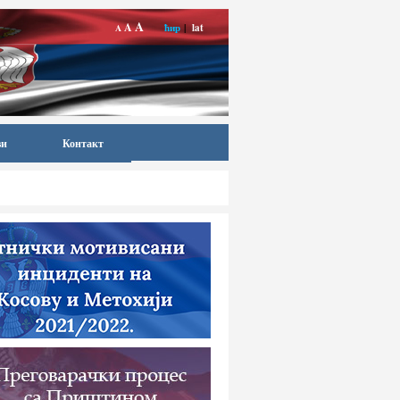
A
A
ћир
|
lat
A
ви
Контакт