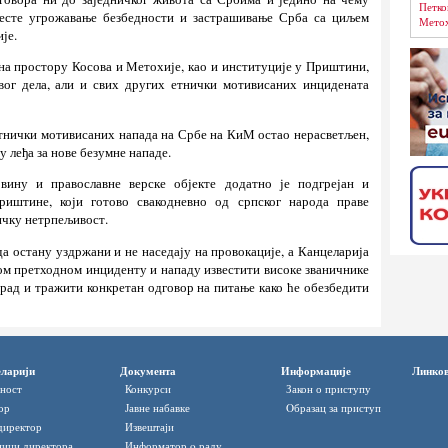
Петко
јесте угрожавање безбедности и застрашивање Срба са циљем
Метох
је.
на простору Косова и Метохије, као и институције у Приштини,
вог дела, али и свих других етнички мотивисаних инцидената
 етнички мотивисаних напада на Србе на КиМ остао нерасветљен,
 леђа за нове безумне нападе.
ину и православне верске објекте додатно је подгрејан и
риштине, који готово свакодневно од српског народа праве
ичку нетрпељивост.
а остану уздржани и не наседају на провокације, а Канцеларија
ком претходном инциденту и нападу известити високе званичнике
град и тражити конкретан одговор на питање како ће обезбедити
ларији
Документа
Информације
Линко
ност
Конкурси
Закон о приступу
ор
Јавне набавке
Oбразац за приступ
директор
Извештаји
ици директора
Информатор o раду