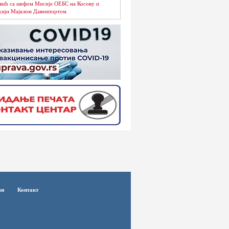
вић са шефом Мисије ОЕБС на Косову и
ији Мајклом Давенпортом
ви
Контакт