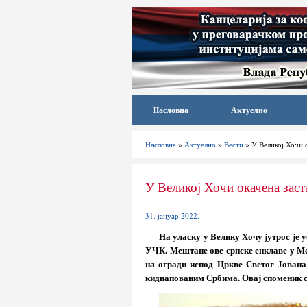
Насловна
Актуелно
Насловна
»
Актуелно
»
Вести
» У Великој Хочи 
У Великој Хочи окачена зас
31. јануар 2022.
На уласку у Велику Хочу јутрос је 
УЧК. Мештане ове српске енклаве у Мет
на огради испод Цркве Светог Јована
киднапованим Србима. Овај споменик се