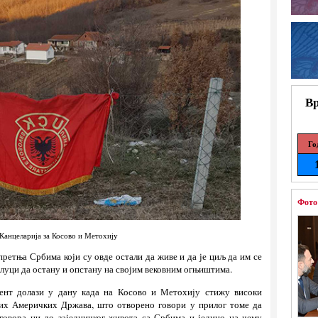
Вр
Го
Фото
Канцеларија за Косово и Метохију
претња Србима који су овде остали да живе и да је циљ да им се
длуци да остану и опстану на својим вековним огњиштима.
дент долази у дану када на Косово и Метохију стижу високи
их Америчких Држава, што отворено говори у прилог томе да
говора ни до заједничког живота са Србима и једино на чему