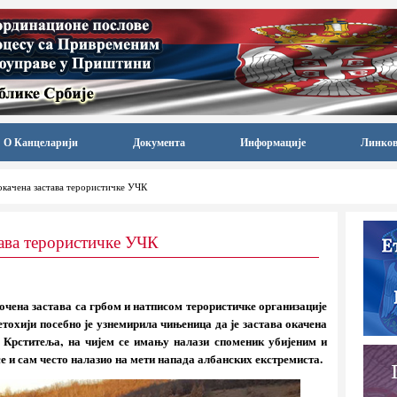
О Канцеларији
Документа
Информације
Линко
окачена застава терористичке УЧК
тава терористичке УЧК
уочена застава са грбом и натписом терористичке организације
охији посебно је узнемирила чињеница да је застава окачена
 Крститеља, на чијем се имању налази споменик убијеним и
 и сам често налазио на мети напада албанских екстремиста.