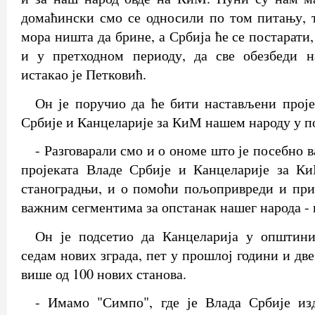
домаћински смо се односили по том питању, 
мора ништа да брине, а Србија ће се постарати,
и у претходном периоду, да све обезбеди 
истакао је Петковић.
Он је поручио да ће бити настављени прој
Србије и Канцеларије за КиМ нашем народу у п
- Разговарали смо и о ономе што је посебно в
пројеката Владе Србије и Канцеларије за Ки
станоградњи, и о помоћи пољопривреди и при
важним сегментима за опстанак нашег народа - 
Он је подсетио да Канцеларија у општин
седам нових зграда, пет у прошлој години и две
више од 100 нових станова.
- Имамо "Симпо", где је Влада Србије из