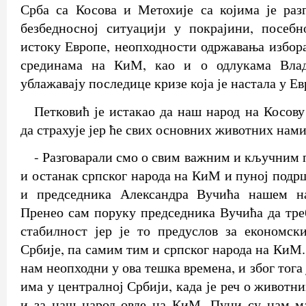
Срба са Косова и Метохије са којима је раз
безбедносној ситуацији у покрајини, посебн
истоку Европе, неопходности одржавања избора
срединама на КиМ, као и о одлукама Влад
ублажавају последице кризе која је настала у Ев
Петковић је истакао да наш народ на Косову
да страхује јер ће свих основних животних нам
- Разговарали смо о свим важним и кључним 
и останак српског народа на КиМ и пуној подр
и председника Александра Вучића нашем н
Пренео сам поруку председника Вучића да тре
стабилност јер је то предуслов за економск
Србије, па самим тим и српског народа на КиМ
нам неопходни у ова тешка времена, и због тога 
има у централној Србији, када је реч о живот
и за наш народ овде на КиМ. Пуни су нам ма