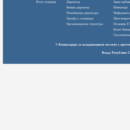
Фото галерија
Директор
Јавне набав
Бивши директор
Извештаји
Помоћници директора
Информато
Уредба о оснивању
Преговарач
Организациона структура
Позиција Е
Буџет Канц
Систематиз
© Канцеларија за координационе послове у прег
Влада Републике С