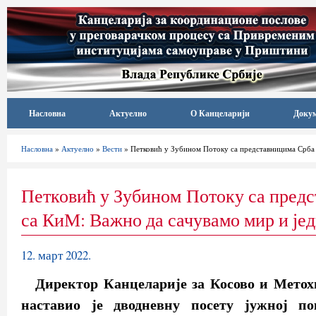
Насловна
Актуелно
О Канцеларији
Доку
Насловна
»
Актуелно
»
Вести
» Петковић у Зубином Потоку са представницима Срба 
Петковић у Зубином Потоку са пред
са КиМ: Важно да сачувамо мир и је
12. март 2022.
Директор Канцеларије за Косово и Метох
наставио је дводневну посету јужној по