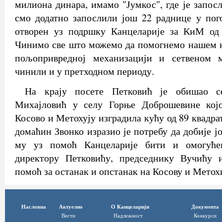
милиона динара, имамо "Јумкос", где је запос
смо додатно запослили још 22 раднице у пог
отворен уз подршку Канцеларије за КиМ од
Чинимо све што можемо да помогнемо нашем на
пољопривредној механизацији и сетвеном м
чинили и у претходном периоду.
На крају посете Петковић је обишао с
Михајловић у селу Горње Доброшевине којо
Косово и Метохују изградила кућу од 89 квадра
домаћин Звонко изразио је потребу да добије ј
му уз помоћ Канцеларије бити и омогуће
директору Петковићу, председнику Вучићу 
помоћ за останак и опстанак на Косову и Метох
Насловна
Актуелно
О Канцеларији
Документа
Вести
Надлежност
Конкурси