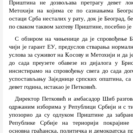
Приштина не дозвољава претрагу девет ло
Метохији на којима се по сазнањима Беогр
остаци Срба несталих у рату, док је Београд, б
по сваком таквом захтеву Приштине, посебно је
С обзиром на чињенице да је спровођење Б
чији је гарант ЕУ, предуслов стварања нормал
услова за суживот на Kосову и Метохији и да ј
до сада преузете обавезе из дијалога у Бри
инсистирамо на спровођењу свега до сада дог
успостављању Заједнице српских општина, са
девет година, истакао је Петковић.
Директор Петковић и амбасадор Шиб разгов
одржаним изборима у Републици Србији и с ти
упозорио да су одлуком Приштине да забран
Републике Србије на териорији покрајине 
основна грађанска, политичка и демократска п