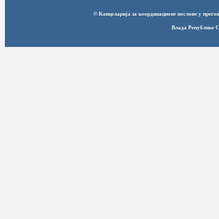
© Канцеларија за координационе послове у прег
Влада Републике С