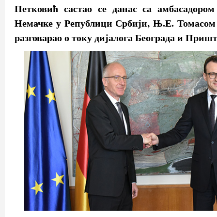
Петковић састао се данас са амбасадором
Немачке у Републици Србији, Њ.Е. Томасом
разговарао о току дијалога Београда и Приш