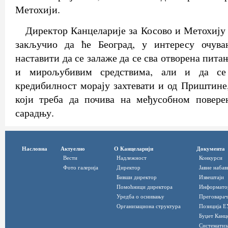
Метохији.
Директор Канцеларије за Косово и Метохију 
закључио да ће Београд, у интересу очува
наставити да се залаже да се сва отворена пита
и мирољубивим средствима, али и да се 
кредибилност морају захтевати и од Приштине,
који треба да почива на међусобном повер
сарадњу.
Насловна
Актуелно
О Канцеларији
Документа
Вести
Надлежност
Конкурси
Фото галерија
Директор
Јавне набав
Бивши директор
Извештаји
Помоћници директора
Информато
Уредба о оснивању
Преговарач
Организациона структура
Позиција Е
Буџет Канц
Систематиз