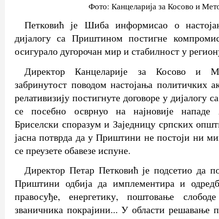
Фото: Канцеларија за Косово и Мет
Петковић је Шиба информисао о настоја
дијалогу са Приштином постигне компроми
осигурало дугорочан мир и стабилност у регион
Директор Канцеларије за Косово и Ме
забринутост поводом настојања политичких а
релативизију постигнуте договоре у дијалогу с
се посебно осврнуо на најновије нападе
Бриселски споразум и Заједницу српских општи
јасна потврда да у Приштини не постоји ни м
се преузете обавезе испуне.
Директор Петар Петковић је подсетио да п
Приштини одбија да имплементира и одредб
правосуђе, енергетику, поштовање слобод
званичника покрајини... У области решавање 