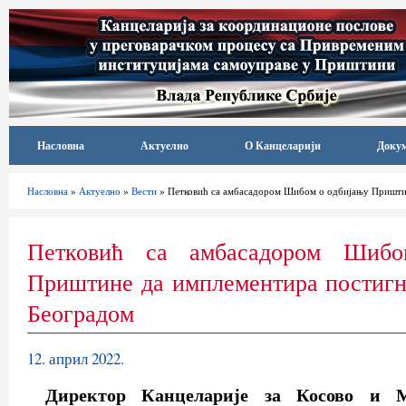
Насловна
Актуелно
О Канцеларији
Доку
Насловна
»
Актуелно
»
Вести
» Петковић са амбасадором Шибом о одбијању Приштин
Петковић са амбасадором Шибо
Приштине да имплементира постигн
Београдом
12. април 2022.
Директор Канцеларије за Косово и М