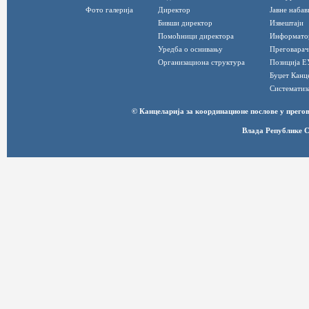
Фото галерија
Директор
Јавне набав
Бивши директор
Извештаји
Помоћници директора
Информато
Уредба о оснивању
Преговарач
Организациона структура
Позиција Е
Буџет Канц
Систематиз
© Канцеларија за координационе послове у прег
Влада Републике С