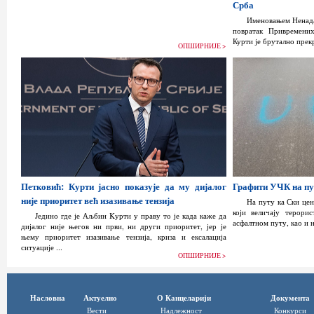
Срба
Именовањем Ненада
повратак Привремени
Курти је брутално прек
ОПШИРНИЈЕ >
Петковић: Курти јасно показује да му дијалог
Графити УЧК на пу
није приоритет већ изазивање тензија
На путу ка Ски це
који величају терори
Једино где је Аљбин Kурти у праву то је када каже да
асфалтном путу, као и н
дијалог није његов ни први, ни други приоритет, јер је
њему приоритет изазивање тензија, криза и ексалација
ситуације ...
ОПШИРНИЈЕ >
Насловна
Актуелно
О Канцеларији
Документа
Вести
Надлежност
Конкурси