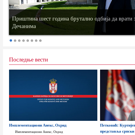
Приштина шест година брутално одбија да врати
Дечанима
Последње вести
Имплементациони Анекс, Охрид
Петковић: Куртије
представља српски 
Имплементациони Анекс, Охрид