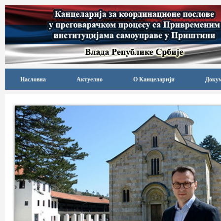
Насловна
Актуелно
О Канцеларији
Доку