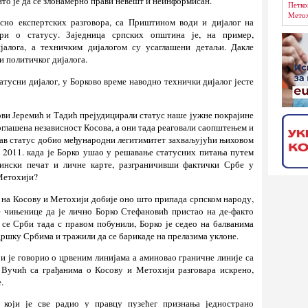
то је да се злонамерно прави невешт и неинформисан.
Петко
Метох
осно експертских разговора, са Приштином води и дијалог на
ри о статусу. Заједница српских општина је, на пример,
јалога, а техничким дијалогом су усаглашени детаљи. Дакле
ји политичког дијалога.
атусни дијалог, у Борково време наводно технички дијалог јесте
ви Јеремић и Тадић прејудицирали статус наше јужне покрајине
глашена независност Косова, а они тада реаговали саопштењем и
акав статус добио међународни легитимитет захваљујући њиховом
2011. када је Борко ушао у решавање статусних питања путем
рински печат и личне карте, разграничивши фактички Србе у
Метохији?
 на Косову и Метохији добије оно што припада српском народу,
 чињенице да је лично Борко Стефановић пристао на де-факто
 се Срби тада с правом побунили, Борко је седео на балванима
дршку Србима и тражили да се барикаде на прелазима уклоне.
ји је говорио о црвеним линијама а аминовао граничне линије са
Вучић са грађанима о Косову и Метохији разговара искрено,
.
 који је све радио у правцу пузећег признања једнострано