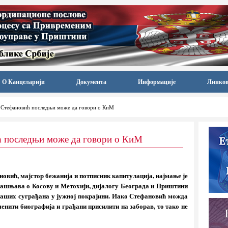
О Канцеларији
Документа
Информације
Линко
 Стефановић последњи може да говори о КиМ
ћ последњи може да говори о КиМ
овић, мајстор бежанија и потписник капитулација, најмање је
зјашњава о Косову и Метохији, дијалогу Београда и Приштини
наших суграђана у јужној покрајини. Иако Стефановић можда
нити биографија и грађани присилити на заборав, то тако не