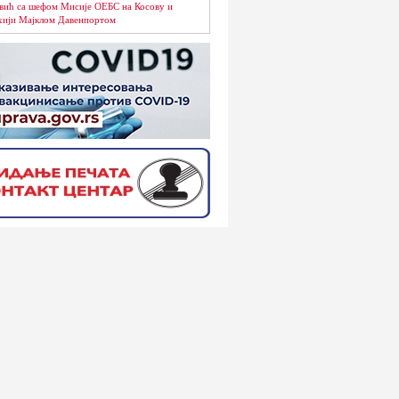
вић са шефом Мисије ОЕБС на Косову и
ији Мајклом Давенпортом