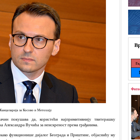
Вр
Го
Фото
Канцеларија за Косово и Метохију
чин покушава да, користећи најпримитивнију твитерашку
а Александра Вучића за неискреност према грађанима.
 како функционише дијалог Београда и Приштине, објаснићу му