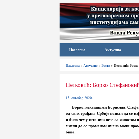
Насловна
Актуелно
Насловна
»
Актуелно
»
Вести
» Петковић: Борко
Петковић: Борко Стефанови
15. октобар 2020.
Борко, некадашњи Борислав, Стефан
од свих грађана Србије позван да се и
и било чему што има везе са животом 
мисли да се променом имена може проме
бива.