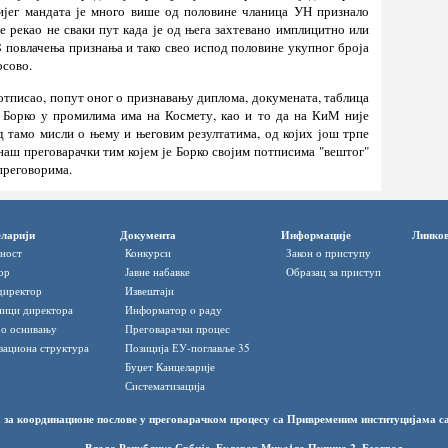
ијег мандата је много више од половине чланица УН признало
е рекао не сваки пут када је од њега захтевано имплицитно или
8 повлачења признања и тако свео испод половине укупног броја
осово.
отписао, попут оног о признавању диплома, докумената, таблица
 Борко у промилима има на Космету, као и то да на КиМ није
д тамо мисли о њему и његовим резултатима, од којих још трпе
наш преговарачки тим којем је Борко својим потписима "вештог"
 преговорима.
ларији
Документа
Информације
Линко
ност
Конкурси
Закон о приступу
ор
Јавне набавке
Oбразац за приступ
директор
Извештаји
ици директора
Информатор o раду
 о оснивању
Преговарачки процес
зациона структура
Позиција ЕУ-поглавље 35
Буџет Канцеларије
Систематизација
 за координационе послове у преговарачком процесу са Привременим институцијама 
Влада Републике Србије, Булевар Михаjла Пупина 2, Београд