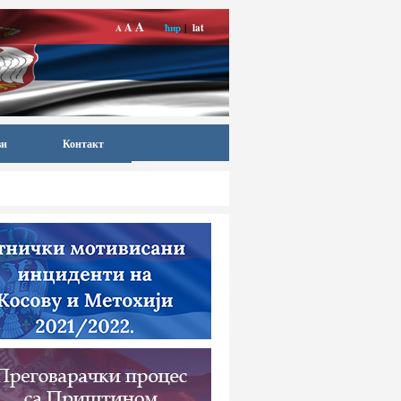
A
A
ћир
|
lat
A
ви
Контакт