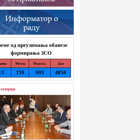
еме од преузимања обавезе
формирања ЗСО
дина
Месец
Недеља
Дан
13
159
693
4856
 галерија