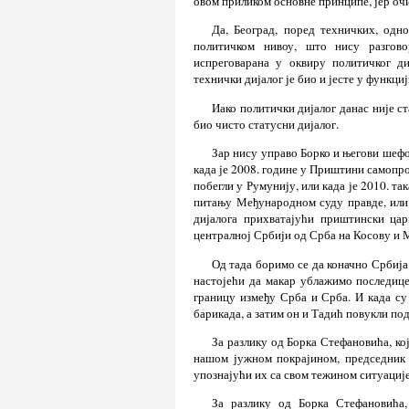
овом приликом основне принципе, јер очи
Да, Београд, поред техничких, одн
политичком нивоу, што нису разгово
испреговарана у оквиру политичког ди
технички дијалог је био и јесте у функци
Иако политички дијалог данас није ст
био чисто статусни дијалог.
Зар нису управо Борко и његови шефо
када је 2008. године у Приштини самопро
побегли у Румунију, или када је 2010. т
питању Међународном суду правде, или 
дијалога прихватајући приштински ца
централној Србији од Срба на Косову и 
Од тада боримо се да коначно Србија
настојећи да макар ублажимо последице
границу између Срба и Срба. И када су
барикада, а затим он и Тадић повукли по
За разлику од Борка Стефановића, ко
нашом јужном покрајином, председник 
упознајући их са свом тежином ситуације
За разлику од Борка Стефановића,