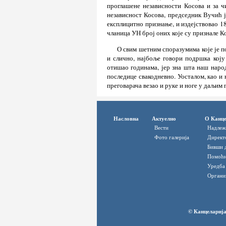
проглашене независности Косова и за ч
независност Косова, председник Вучић ј
експлицитно признање, и издејствовао 1
чланица УН број оних које су признале К
О свим шетним споразумима које је п
и слично, најбоље говори подршка коју
отишао годинама, јер зна шта наш наро
последице свакодневно. Уосталом, као и 
преговарача везао и руке и ноге у даљим
Насловна
Актуелно
О Канце
Вести
Надлеж
Фото галерија
Директ
Бивши 
Помоћн
Уредба
Органи
© Канцеларија